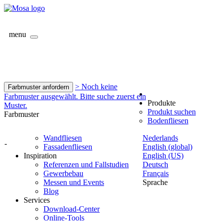
menu
> Noch keine
Farbmuster anfordern
Farbmuster ausgewählt. Bitte suche zuerst ein
Produkte
Muster.
Produkt suchen
Farbmuster
Bodenfliesen
Wandfliesen
Nederlands
-
Fassadenfliesen
English (global)
Inspiration
English (US)
Referenzen und Fallstudien
Deutsch
Gewerbebau
Français
Messen und Events
Sprache
Blog
Services
Download-Center
Online-Tools