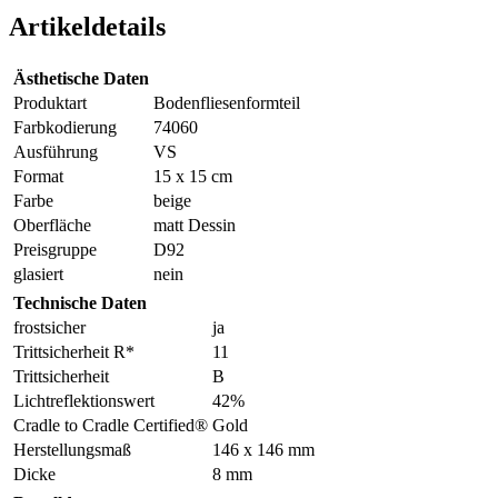
Artikeldetails
Ästhetische Daten
Produktart
Bodenfliesenformteil
Farbkodierung
74060
Ausführung
VS
Format
15 x 15 cm
Farbe
beige
Oberfläche
matt Dessin
Preisgruppe
D92
glasiert
nein
Technische Daten
frostsicher
ja
Trittsicherheit R*
11
Trittsicherheit
B
Lichtreflektionswert
42%
Cradle to Cradle Certified®
Gold
Herstellungsmaß
146 x 146 mm
Dicke
8 mm