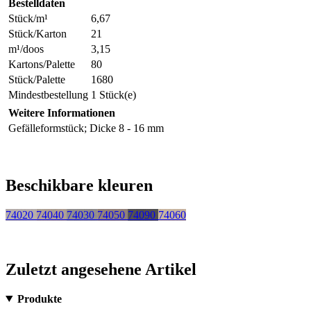
Bestelldaten
Stück/m¹
6,67
Stück/Karton
21
m¹/doos
3,15
Kartons/Palette
80
Stück/Palette
1680
Mindestbestellung
1 Stück(e)
Weitere Informationen
Gefälleformstück; Dicke 8 - 16 mm
Beschikbare kleuren
74020
74040
74030
74050
74090
74060
Zuletzt angesehene Artikel
Produkte