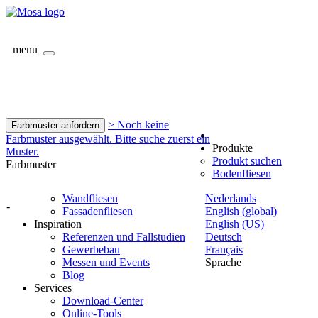
menu
> Noch keine
Farbmuster anfordern
Farbmuster ausgewählt. Bitte suche zuerst ein
Produkte
Muster.
Produkt suchen
Farbmuster
Bodenfliesen
Wandfliesen
Nederlands
-
Fassadenfliesen
English (global)
Inspiration
English (US)
Referenzen und Fallstudien
Deutsch
Gewerbebau
Français
Messen und Events
Sprache
Blog
Services
Download-Center
Online-Tools