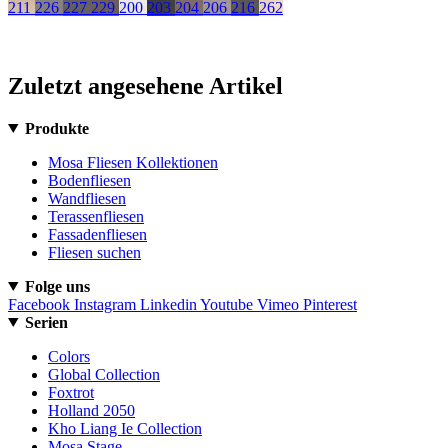
211
226
227
229
200
203
204
206
216
262
Zuletzt angesehene Artikel
Produkte
Mosa Fliesen Kollektionen
Bodenfliesen
Wandfliesen
Terassenfliesen
Fassadenfliesen
Fliesen suchen
Folge uns
Facebook
Instagram
Linkedin
Youtube
Vimeo
Pinterest
Serien
Colors
Global Collection
Foxtrot
Holland 2050
Kho Liang Ie Collection
Mosa Stage