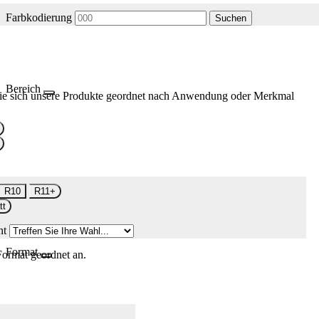
Farbkodierung
Suchen
Bereich
ie sich unsere Produkte geordnet nach Anwendung oder Merkmal
R10
R11+
tt
nt
Format
Format geordnet an.