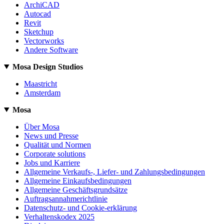
ArchiCAD
Autocad
Revit
Sketchup
Vectorworks
Andere Software
Mosa Design Studios
Maastricht
Amsterdam
Mosa
Über Mosa
News und Presse
Qualität und Normen
Corporate solutions
Jobs und Karriere
Allgemeine Verkaufs-, Liefer- und Zahlungsbedingungen
Allgemeine Einkaufsbedingungen
Allgemeine Geschäftsgrundsätze
Auftragsannahmerichtlinie
Datenschutz- und Cookie-erklärung
Verhaltenskodex 2025