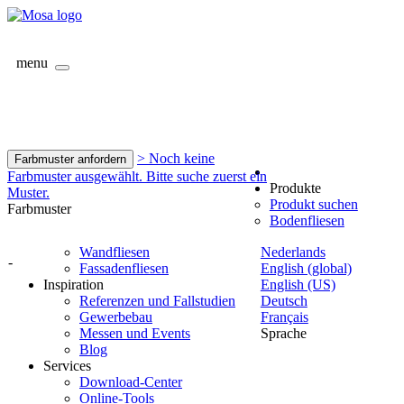
menu
> Noch keine
Farbmuster anfordern
Farbmuster ausgewählt. Bitte suche zuerst ein
Produkte
Muster.
Produkt suchen
Farbmuster
Bodenfliesen
Wandfliesen
Nederlands
-
Fassadenfliesen
English (global)
Inspiration
English (US)
Referenzen und Fallstudien
Deutsch
Gewerbebau
Français
Messen und Events
Sprache
Blog
Services
Download-Center
Online-Tools