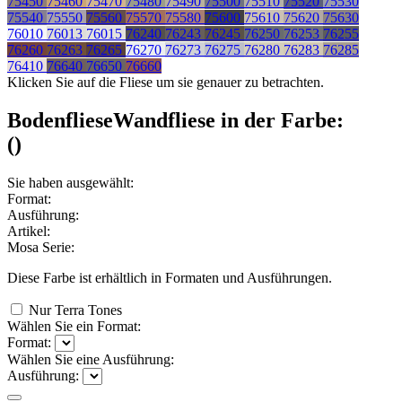
75450
75460
75470
75480
75490
75500
75510
75520
75530
75540
75550
75560
75570
75580
75600
75610
75620
75630
76010
76013
76015
76240
76243
76245
76250
76253
76255
76260
76263
76265
76270
76273
76275
76280
76283
76285
76410
76640
76650
76660
Klicken Sie auf die Fliese um sie genauer zu betrachten.
Bodenfliese
Wandfliese
in der Farbe:
(
)
Sie haben ausgewählt:
Format:
Ausführung:
Artikel:
Mosa Serie:
Diese Farbe ist erhältlich in
Formaten und
Ausführungen.
Nur Terra Tones
Wählen Sie ein Format:
Format:
Wählen Sie eine Ausführung:
Ausführung: