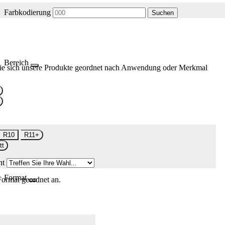
Farbkodierung
Suchen
Bereich
ie sich unsere Produkte geordnet nach Anwendung oder Merkmal
R10
R11+
tt
nt
Format
Format geordnet an.