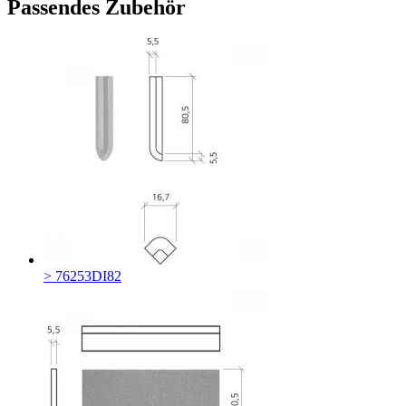
Passendes Zubehör
> 76253DI82