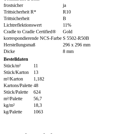
frostsicher
ja
Trittsicherheit R*
R10
Trittsicherheit
B
Lichtreflektionswert
11%
Cradle to Cradle Certified®
Gold
korrespondierende NCS-Farbe
S 5502-R50B
Herstellungsmaß
296 x 296 mm
Dicke
8 mm
Bestelldaten
Stück/m²
11
Stück/Karton
13
m²/Karton
1,182
Kartons/Palette
48
Stück/Palette
624
m²/Palette
56,7
kg/m²
18,3
kg/Palette
1063