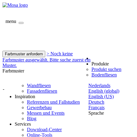
menu
> Noch keine
Farbmuster anfordern
Farbmuster ausgewählt. Bitte suche zuerst ein
Produkte
Muster.
Produkt suchen
Farbmuster
Bodenfliesen
Wandfliesen
Nederlands
-
Fassadenfliesen
English (global)
Inspiration
English (US)
Referenzen und Fallstudien
Deutsch
Gewerbebau
Français
Messen und Events
Sprache
Blog
Services
Download-Center
Online-Tools