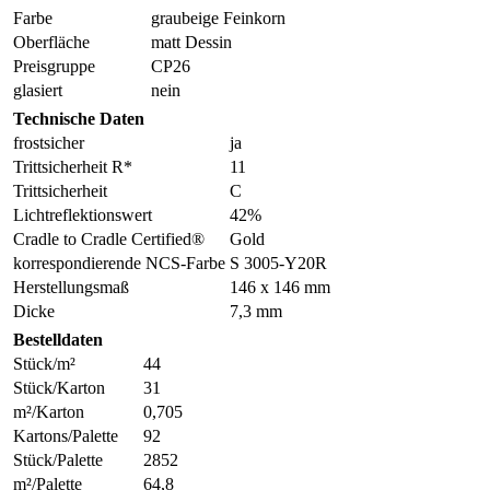
Farbe
graubeige Feinkorn
Oberfläche
matt Dessin
Preisgruppe
CP26
glasiert
nein
Technische Daten
frostsicher
ja
Trittsicherheit R*
11
Trittsicherheit
C
Lichtreflektionswert
42%
Cradle to Cradle Certified®
Gold
korrespondierende NCS-Farbe
S 3005-Y20R
Herstellungsmaß
146 x 146 mm
Dicke
7,3 mm
Bestelldaten
Stück/m²
44
Stück/Karton
31
m²/Karton
0,705
Kartons/Palette
92
Stück/Palette
2852
m²/Palette
64,8