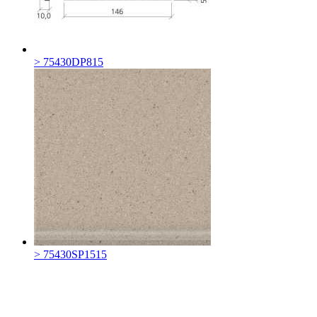
> 75430DP815
> 75430SP1515