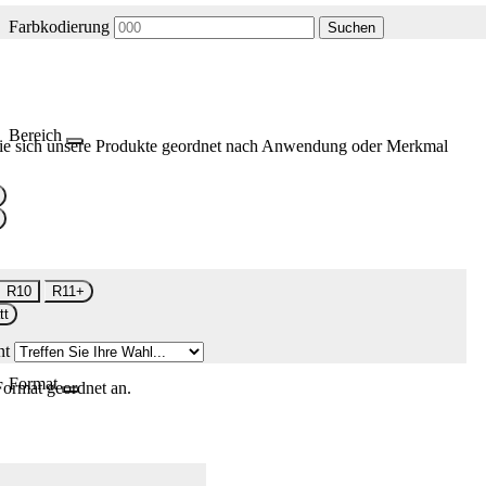
Farbkodierung
Suchen
Bereich
ie sich unsere Produkte geordnet nach Anwendung oder Merkmal
R10
R11+
tt
nt
Format
Format geordnet an.