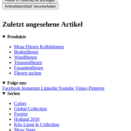
Fliese in Oberfläche anzeigen
Artikeldatenblatt herunterladen
Zuletzt angesehene Artikel
Produkte
Mosa Fliesen Kollektionen
Bodenfliesen
Wandfliesen
Terassenfliesen
Fassadenfliesen
Fliesen suchen
Folge uns
Facebook
Instagram
Linkedin
Youtube
Vimeo
Pinterest
Serien
Colors
Global Collection
Foxtrot
Holland 2050
Kho Liang Ie Collection
Mosa Stage