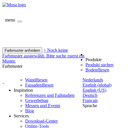
menu
> Noch keine
Farbmuster anfordern
Farbmuster ausgewählt. Bitte suche zuerst ein
Produkte
Muster.
Produkt suchen
Farbmuster
Bodenfliesen
Wandfliesen
Nederlands
-
Fassadenfliesen
English (global)
Inspiration
English (US)
Referenzen und Fallstudien
Deutsch
Gewerbebau
Français
Messen und Events
Sprache
Blog
Services
Download-Center
Online-Tools