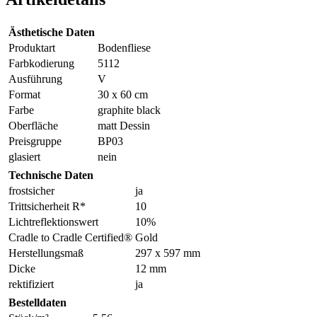
Ästhetische Daten
Produktart
Bodenfliese
Farbkodierung
5112
Ausführung
V
Format
30 x 60 cm
Farbe
graphite black
Oberfläche
matt Dessin
Preisgruppe
BP03
glasiert
nein
Technische Daten
frostsicher
ja
Trittsicherheit R*
10
Lichtreflektionswert
10%
Cradle to Cradle Certified®
Gold
Herstellungsmaß
297 x 597 mm
Dicke
12 mm
rektifiziert
ja
Bestelldaten