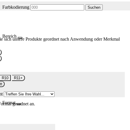
Farbkodierung
Suchen
Bereich
ie sich unsere Produkte geordnet nach Anwendung oder Merkmal
R10
R11+
tt
nt
Format
Format geordnet an.