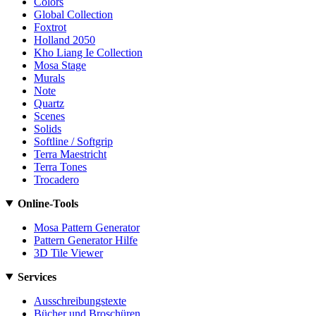
Colors
Global Collection
Foxtrot
Holland 2050
Kho Liang Ie Collection
Mosa Stage
Murals
Note
Quartz
Scenes
Solids
Softline / Softgrip
Terra Maestricht
Terra Tones
Trocadero
Online-Tools
Mosa Pattern Generator
Pattern Generator Hilfe
3D Tile Viewer
Services
Ausschreibungstexte
Bücher und Broschüren