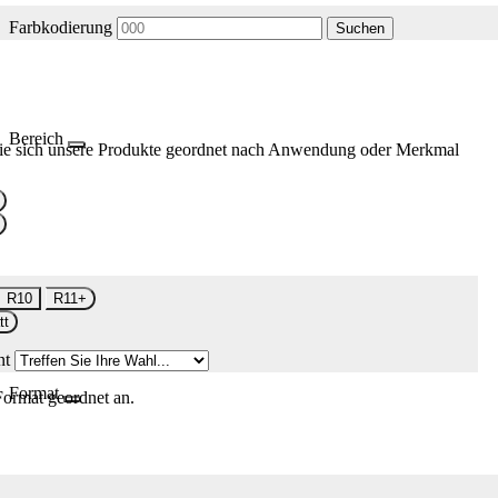
Farbkodierung
Suchen
Bereich
ie sich unsere Produkte geordnet nach Anwendung oder Merkmal
R10
R11+
tt
nt
Format
Format geordnet an.