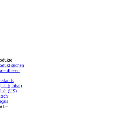
odukte
odukt suchen
denfliesen
erlands
lish (global)
lish (US)
tsch
nçais
ache