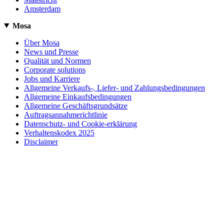
Amsterdam
Mosa
Über Mosa
News und Presse
Qualität und Normen
Corporate solutions
Jobs und Karriere
Allgemeine Verkaufs-, Liefer- und Zahlungsbedingungen
Allgemeine Einkaufsbedingungen
Allgemeine Geschäftsgrundsätze
Auftragsannahmerichtlinie
Datenschutz- und Cookie-erklärung
Verhaltenskodex 2025
Disclaimer