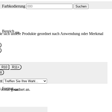
Farbkodierung
Suchen
Bereich
ie sich unsere Produkte geordnet nach Anwendung oder Merkmal
R10
R11+
tt
nt
Format
Format geordnet an.