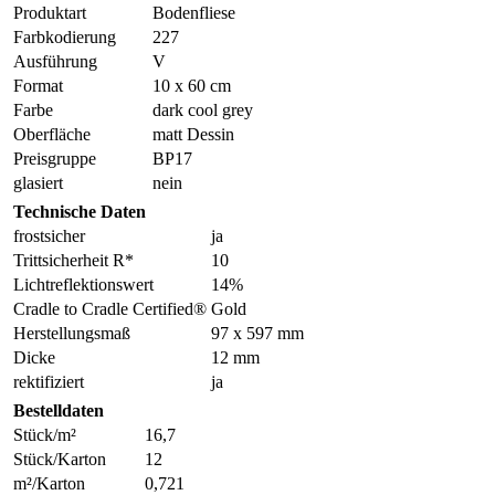
Produktart
Bodenfliese
Farbkodierung
227
Ausführung
V
Format
10 x 60 cm
Farbe
dark cool grey
Oberfläche
matt Dessin
Preisgruppe
BP17
glasiert
nein
Technische Daten
frostsicher
ja
Trittsicherheit R*
10
Lichtreflektionswert
14%
Cradle to Cradle Certified®
Gold
Herstellungsmaß
97 x 597 mm
Dicke
12 mm
rektifiziert
ja
Bestelldaten
Stück/m²
16,7
Stück/Karton
12
m²/Karton
0,721