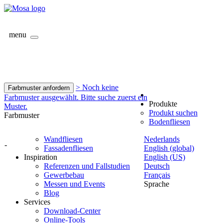
menu
> Noch keine
Farbmuster anfordern
Farbmuster ausgewählt. Bitte suche zuerst ein
Produkte
Muster.
Produkt suchen
Farbmuster
Bodenfliesen
Wandfliesen
Nederlands
-
Fassadenfliesen
English (global)
Inspiration
English (US)
Referenzen und Fallstudien
Deutsch
Gewerbebau
Français
Messen und Events
Sprache
Blog
Services
Download-Center
Online-Tools