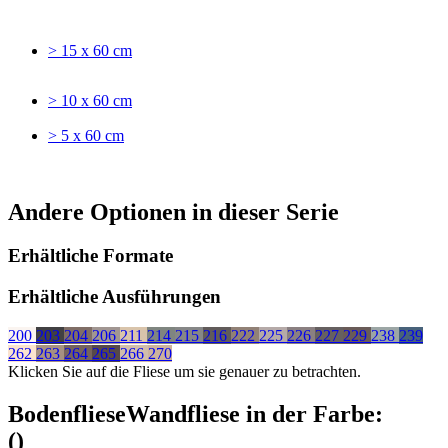
> 15 x 60 cm
> 10 x 60 cm
> 5 x 60 cm
Andere Optionen in dieser Serie
Erhältliche Formate
Erhältliche Ausführungen
200
203
204
206
211
214
215
216
222
225
226
227
229
238
239
262
263
264
265
266
270
Klicken Sie auf die Fliese um sie genauer zu betrachten.
Bodenfliese
Wandfliese
in der Farbe:
(
)