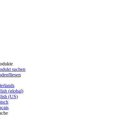
odukte
odukt suchen
denfliesen
erlands
lish (global)
lish (US)
tsch
nçais
ache