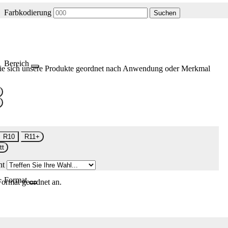
Farbkodierung
Suchen
Bereich
ie sich unsere Produkte geordnet nach Anwendung oder Merkmal
R10
R11+
tt
nt
Format
Format geordnet an.