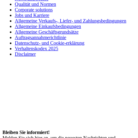
Qualität und Normen
Corporate solutions
Jobs und Karriere
Allgemeine Verkaufs-, Liefer- und Zahlungsbedingungen
Allgemeine Einkaufsbedingungen
Allgemeine Geschäftsgrundsätze
Auftragsannahmerichtlinie
Datenschutz- und Cookie-erklärung
Verhaltenskodex 2025
Disclaimer
Bleiben Sie informiert!
Melden Sie sich hier an, um die neuesten Nachrichten und