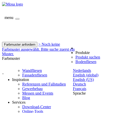
menu
> Noch keine
Farbmuster anfordern
Farbmuster ausgewählt. Bitte suche zuerst ein
Produkte
Muster.
Produkt suchen
Farbmuster
Bodenfliesen
Wandfliesen
Nederlands
-
Fassadenfliesen
English (global)
Inspiration
English (US)
Referenzen und Fallstudien
Deutsch
Gewerbebau
Français
Messen und Events
Sprache
Blog
Services
Download-Center
Online-Tools