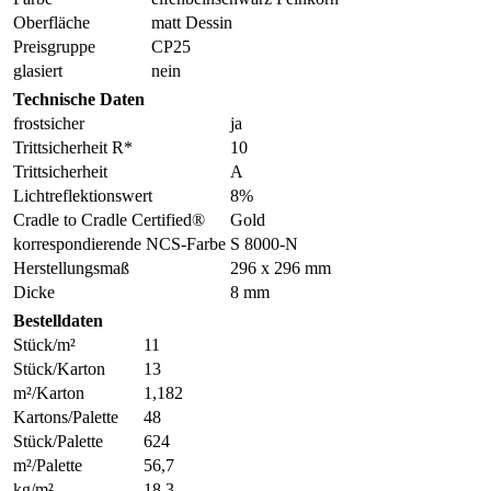
Oberfläche
matt Dessin
Preisgruppe
CP25
glasiert
nein
Technische Daten
frostsicher
ja
Trittsicherheit R*
10
Trittsicherheit
A
Lichtreflektionswert
8%
Cradle to Cradle Certified®
Gold
korrespondierende NCS-Farbe
S 8000-N
Herstellungsmaß
296 x 296 mm
Dicke
8 mm
Bestelldaten
Stück/m²
11
Stück/Karton
13
m²/Karton
1,182
Kartons/Palette
48
Stück/Palette
624
m²/Palette
56,7
kg/m²
18,3