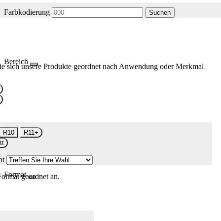
Farbkodierung
Suchen
Bereich
ie sich unsere Produkte geordnet nach Anwendung oder Merkmal
R10
R11+
tt
nt
Format
Format geordnet an.