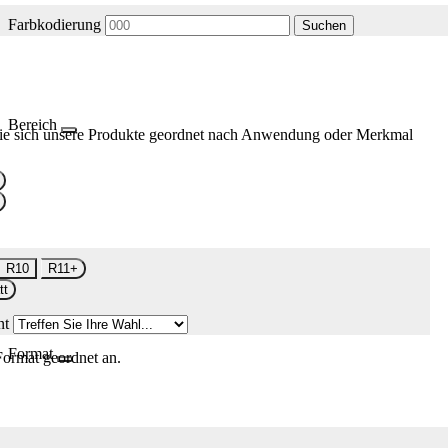
Farbkodierung
Suchen
Bereich
ie sich unsere Produkte geordnet nach Anwendung oder Merkmal
R10
R11+
tt
nt
Format
Format geordnet an.