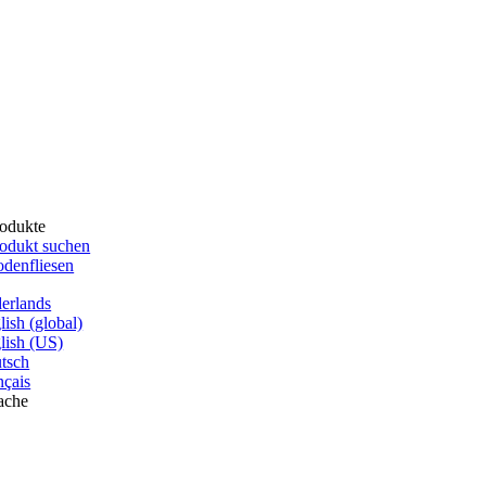
odukte
odukt suchen
denfliesen
erlands
lish (global)
lish (US)
tsch
nçais
ache