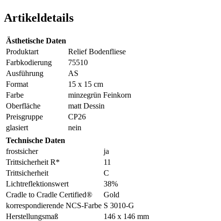
Artikeldetails
Ästhetische Daten
Produktart
Relief Bodenfliese
Farbkodierung
75510
Ausführung
AS
Format
15 x 15 cm
Farbe
minzegrün Feinkorn
Oberfläche
matt Dessin
Preisgruppe
CP26
glasiert
nein
Technische Daten
frostsicher
ja
Trittsicherheit R*
11
Trittsicherheit
C
Lichtreflektionswert
38%
Cradle to Cradle Certified®
Gold
korrespondierende NCS-Farbe
S 3010-G
Herstellungsmaß
146 x 146 mm