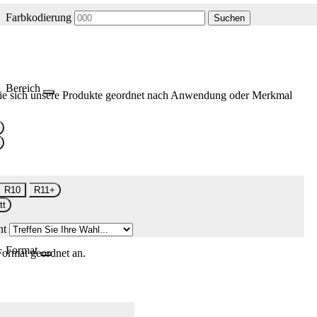
Farbkodierung
Suchen
Bereich
ie sich unsere Produkte geordnet nach Anwendung oder Merkmal
R10
R11+
tt
nt
Format
Format geordnet an.