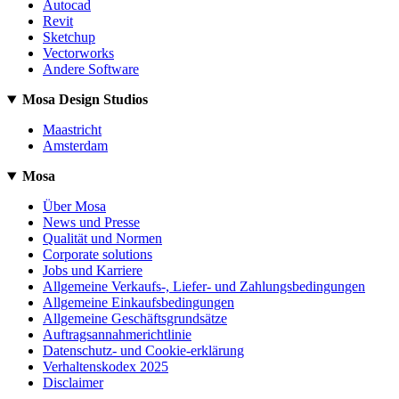
Autocad
Revit
Sketchup
Vectorworks
Andere Software
Mosa Design Studios
Maastricht
Amsterdam
Mosa
Über Mosa
News und Presse
Qualität und Normen
Corporate solutions
Jobs und Karriere
Allgemeine Verkaufs-, Liefer- und Zahlungsbedingungen
Allgemeine Einkaufsbedingungen
Allgemeine Geschäftsgrundsätze
Auftragsannahmerichtlinie
Datenschutz- und Cookie-erklärung
Verhaltenskodex 2025
Disclaimer