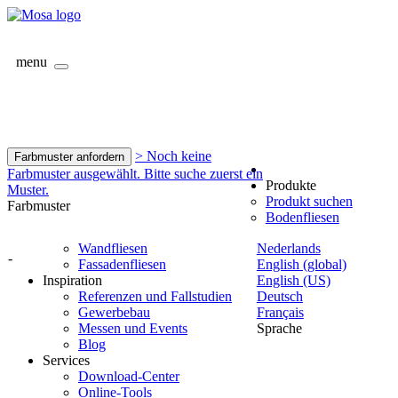
menu
> Noch keine
Farbmuster anfordern
Farbmuster ausgewählt. Bitte suche zuerst ein
Produkte
Muster.
Produkt suchen
Farbmuster
Bodenfliesen
Wandfliesen
Nederlands
-
Fassadenfliesen
English (global)
Inspiration
English (US)
Referenzen und Fallstudien
Deutsch
Gewerbebau
Français
Messen und Events
Sprache
Blog
Services
Download-Center
Online-Tools