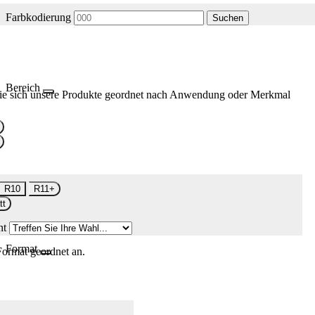
Farbkodierung
Suchen
Bereich
ie sich unsere Produkte geordnet nach Anwendung oder Merkmal
R10
R11+
tt
nt
Format
Format geordnet an.