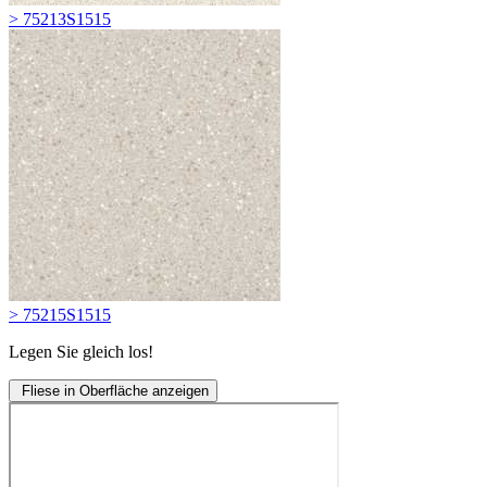
> 75213S1515
> 75215S1515
Legen Sie gleich los!
Fliese in Oberfläche anzeigen