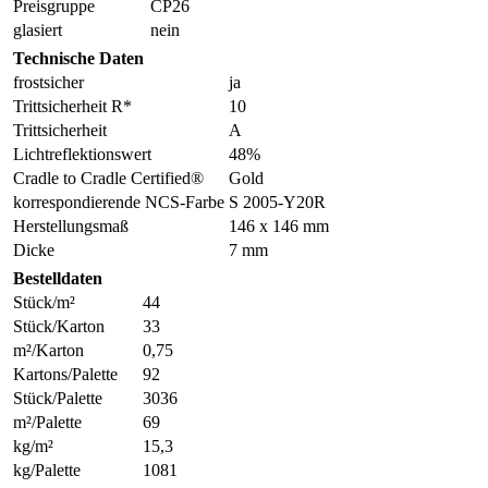
Preisgruppe
CP26
glasiert
nein
Technische Daten
frostsicher
ja
Trittsicherheit R*
10
Trittsicherheit
A
Lichtreflektionswert
48%
Cradle to Cradle Certified®
Gold
korrespondierende NCS-Farbe
S 2005-Y20R
Herstellungsmaß
146 x 146 mm
Dicke
7 mm
Bestelldaten
Stück/m²
44
Stück/Karton
33
m²/Karton
0,75
Kartons/Palette
92
Stück/Palette
3036
m²/Palette
69
kg/m²
15,3
kg/Palette
1081