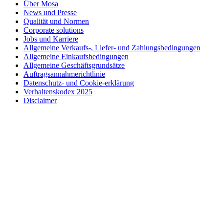
Über Mosa
News und Presse
Qualität und Normen
Corporate solutions
Jobs und Karriere
Allgemeine Verkaufs-, Liefer- und Zahlungsbedingungen
Allgemeine Einkaufsbedingungen
Allgemeine Geschäftsgrundsätze
Auftragsannahmerichtlinie
Datenschutz- und Cookie-erklärung
Verhaltenskodex 2025
Disclaimer