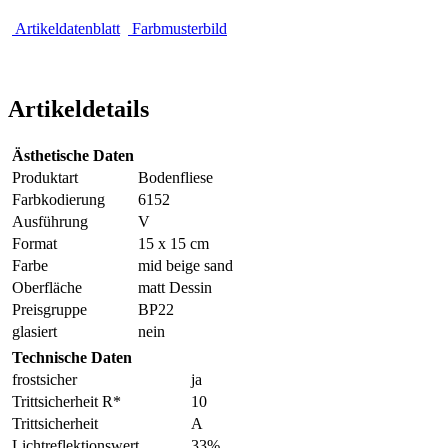
Artikeldatenblatt
Farbmusterbild
Artikeldetails
Ästhetische Daten
Produktart
Bodenfliese
Farbkodierung
6152
Ausführung
V
Format
15 x 15 cm
Farbe
mid beige sand
Oberfläche
matt Dessin
Preisgruppe
BP22
glasiert
nein
Technische Daten
frostsicher
ja
Trittsicherheit R*
10
Trittsicherheit
A
Lichtreflektionswert
33%