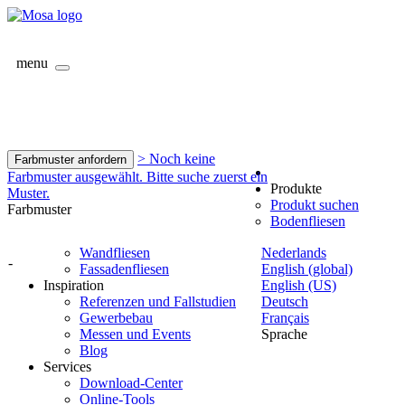
menu
> Noch keine
Farbmuster anfordern
Farbmuster ausgewählt. Bitte suche zuerst ein
Produkte
Muster.
Produkt suchen
Farbmuster
Bodenfliesen
Wandfliesen
Nederlands
-
Fassadenfliesen
English (global)
Inspiration
English (US)
Referenzen und Fallstudien
Deutsch
Gewerbebau
Français
Messen und Events
Sprache
Blog
Services
Download-Center
Online-Tools