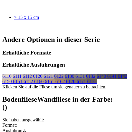
> 15 x 15 cm
Andere Optionen in dieser Serie
Erhältliche Formate
Erhältliche Ausführungen
6110
6111
6112
6120
6121
6122
6130
6131
6132
6140
6141
6142
6150
6151
6152
6160
6161
6162
6170
6171
6172
Klicken Sie auf die Fliese um sie genauer zu betrachten.
Bodenfliese
Wandfliese
in der Farbe:
(
)
Sie haben ausgewählt:
Format:
Ausführung: