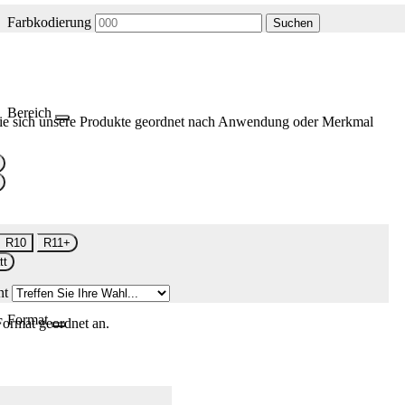
Farbkodierung
Suchen
Bereich
ie sich unsere Produkte geordnet nach Anwendung oder Merkmal
R10
R11+
tt
nt
Format
Format geordnet an.