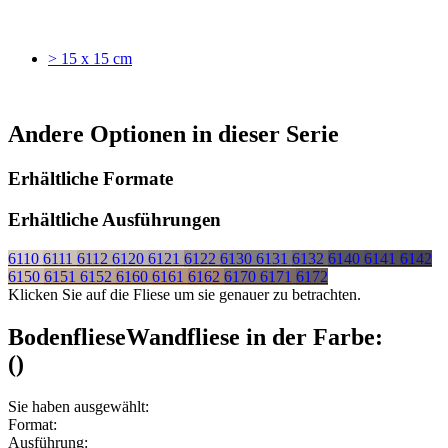
> 15 x 15 cm
Andere Optionen in dieser Serie
Erhältliche Formate
Erhältliche Ausführungen
6110
6111
6112
6120
6121
6122
6130
6131
6132
6140
6141
6142
6150
6151
6152
6160
6161
6162
6170
6171
6172
Klicken Sie auf die Fliese um sie genauer zu betrachten.
Bodenfliese
Wandfliese
in der Farbe:
(
)
Sie haben ausgewählt:
Format:
Ausführung: