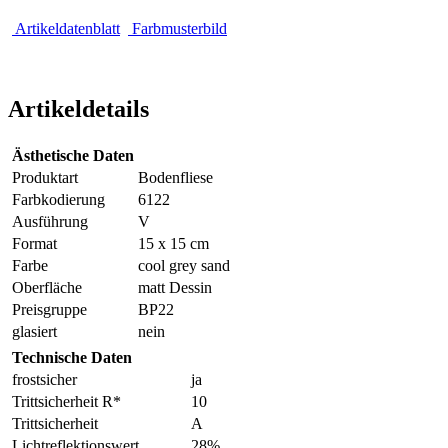
Artikeldatenblatt
Farbmusterbild
Artikeldetails
Ästhetische Daten
Produktart
Bodenfliese
Farbkodierung
6122
Ausführung
V
Format
15 x 15 cm
Farbe
cool grey sand
Oberfläche
matt Dessin
Preisgruppe
BP22
glasiert
nein
Technische Daten
frostsicher
ja
Trittsicherheit R*
10
Trittsicherheit
A
Lichtreflektionswert
28%