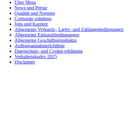
Über Mosa
News und Presse
Qualität und Normen
Corporate solutions
Jobs und Karriere
Allgemeine Verkaufs-, Liefer- und Zahlungsbedingungen
Allgemeine Einkaufsbedingungen
Allgemeine Geschäftsgrundsätze
Auftragsannahmerichtlinie
Datenschutz- und Cookie-erklärung
Verhaltenskodex 2025
Disclaimer