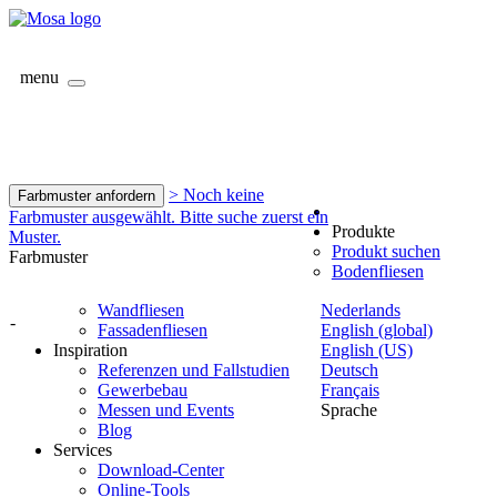
menu
> Noch keine
Farbmuster anfordern
Farbmuster ausgewählt. Bitte suche zuerst ein
Produkte
Muster.
Produkt suchen
Farbmuster
Bodenfliesen
Wandfliesen
Nederlands
-
Fassadenfliesen
English (global)
Inspiration
English (US)
Referenzen und Fallstudien
Deutsch
Gewerbebau
Français
Messen und Events
Sprache
Blog
Services
Download-Center
Online-Tools