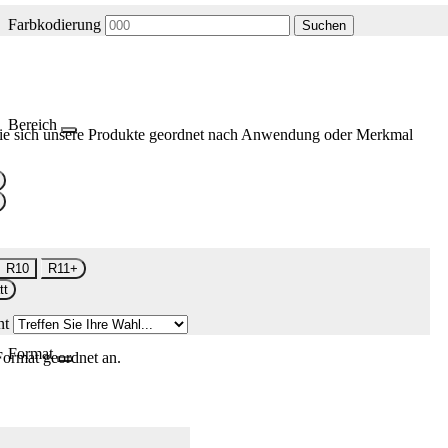
Farbkodierung
Suchen
Bereich
ie sich unsere Produkte geordnet nach Anwendung oder Merkmal
R10
R11+
tt
nt
Format
Format geordnet an.