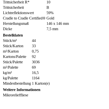
Trittsicherheit R*
10
Trittsicherheit
B
Lichtreflektionswert
59%
Cradle to Cradle Certified®
Gold
Herstellungsmaß
146 x 146 mm
Dicke
7,5 mm
Bestelldaten
Stück/m²
44
Stück/Karton
33
m²/Karton
0,75
Kartons/Palette
92
Stück/Palette
3036
m²/Palette
69
kg/m²
16,5
kg/Palette
1164
Mindestbestellung
1 Karton(e)
Weitere Informationen
Mikrorelieffliese