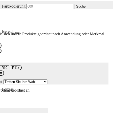
Farbkodierung
Suchen
Bereich
ie sich unsere Produkte geordnet nach Anwendung oder Merkmal
R10
R11+
tt
nt
Format
Format geordnet an.