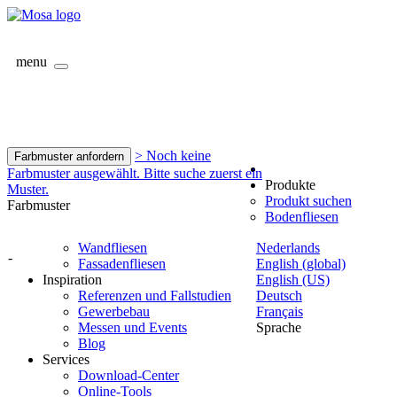
menu
> Noch keine
Farbmuster anfordern
Farbmuster ausgewählt. Bitte suche zuerst ein
Produkte
Muster.
Produkt suchen
Farbmuster
Bodenfliesen
Wandfliesen
Nederlands
-
Fassadenfliesen
English (global)
Inspiration
English (US)
Referenzen und Fallstudien
Deutsch
Gewerbebau
Français
Messen und Events
Sprache
Blog
Services
Download-Center
Online-Tools