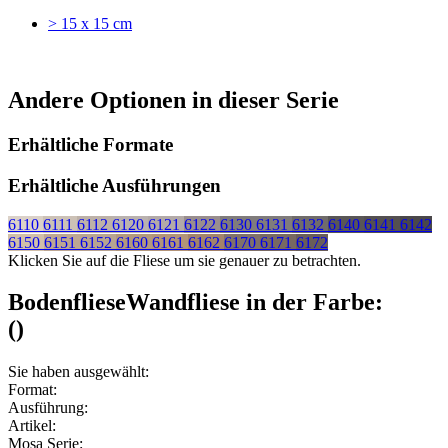
> 15 x 15 cm
Andere Optionen in dieser Serie
Erhältliche Formate
Erhältliche Ausführungen
6110
6111
6112
6120
6121
6122
6130
6131
6132
6140
6141
6142
6150
6151
6152
6160
6161
6162
6170
6171
6172
Klicken Sie auf die Fliese um sie genauer zu betrachten.
Bodenfliese
Wandfliese
in der Farbe:
(
)
Sie haben ausgewählt:
Format:
Ausführung:
Artikel:
Mosa Serie: