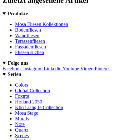
Zuletzt angesehene Artikel
Produkte
Mosa Fliesen Kollektionen
Bodenfliesen
Wandfliesen
Terassenfliesen
Fassadenfliesen
Fliesen suchen
Folge uns
Facebook
Instagram
Linkedin
Youtube
Vimeo
Pinterest
Serien
Colors
Global Collection
Foxtrot
Holland 2050
Kho Liang Ie Collection
Mosa Stage
Murals
Note
Quartz
Scenes