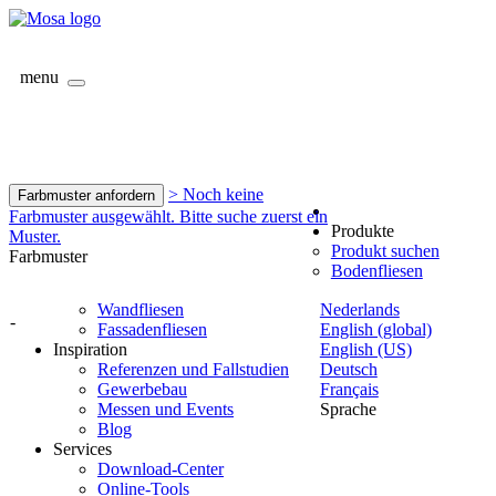
menu
> Noch keine
Farbmuster anfordern
Farbmuster ausgewählt. Bitte suche zuerst ein
Produkte
Muster.
Produkt suchen
Farbmuster
Bodenfliesen
Wandfliesen
Nederlands
-
Fassadenfliesen
English (global)
Inspiration
English (US)
Referenzen und Fallstudien
Deutsch
Gewerbebau
Français
Messen und Events
Sprache
Blog
Services
Download-Center
Online-Tools