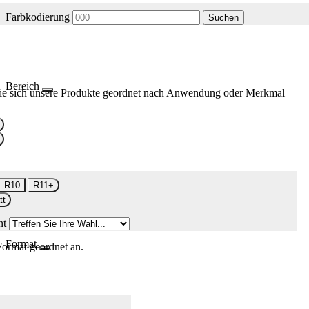
Farbkodierung
Suchen
Bereich
ie sich unsere Produkte geordnet nach Anwendung oder Merkmal
R10
R11+
tt
nt
Format
Format geordnet an.