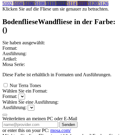
5102
5104
5106
5108
5110
5112
5114
5118
5120
5126
Klicken Sie auf die Fliese um sie genauer zu betrachten.
Bodenfliese
Wandfliese
in der Farbe:
(
)
Sie haben ausgewählt:
Format:
Ausführung:
Artikel:
Mosa Serie:
Diese Farbe ist erhältlich in
Formaten und
Ausführungen.
Nur Terra Tones
Wählen Sie ein Format:
Format:
Wählen Sie eine Ausführung:
Ausführung:
Weiterleiten an meinen PC oder E-Mail
Senden
or enter this on your PC:
mosa.com/