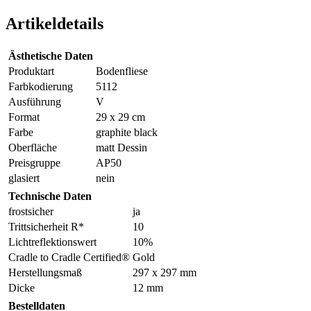
Artikeldetails
Ästhetische Daten
Produktart
Bodenfliese
Farbkodierung
5112
Ausführung
V
Format
29 x 29 cm
Farbe
graphite black
Oberfläche
matt Dessin
Preisgruppe
AP50
glasiert
nein
Technische Daten
frostsicher
ja
Trittsicherheit R*
10
Lichtreflektionswert
10%
Cradle to Cradle Certified®
Gold
Herstellungsmaß
297 x 297 mm
Dicke
12 mm
Bestelldaten