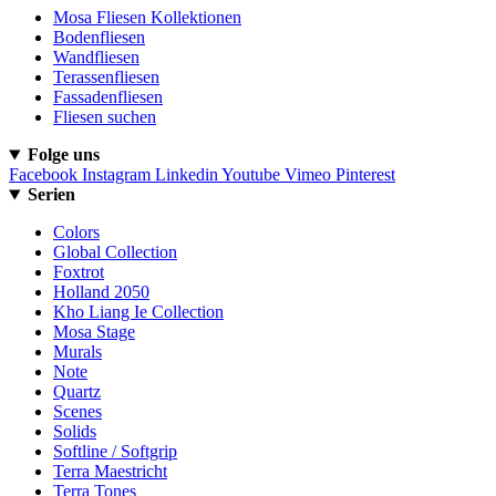
Mosa Fliesen Kollektionen
Bodenfliesen
Wandfliesen
Terassenfliesen
Fassadenfliesen
Fliesen suchen
Folge uns
Facebook
Instagram
Linkedin
Youtube
Vimeo
Pinterest
Serien
Colors
Global Collection
Foxtrot
Holland 2050
Kho Liang Ie Collection
Mosa Stage
Murals
Note
Quartz
Scenes
Solids
Softline / Softgrip
Terra Maestricht
Terra Tones