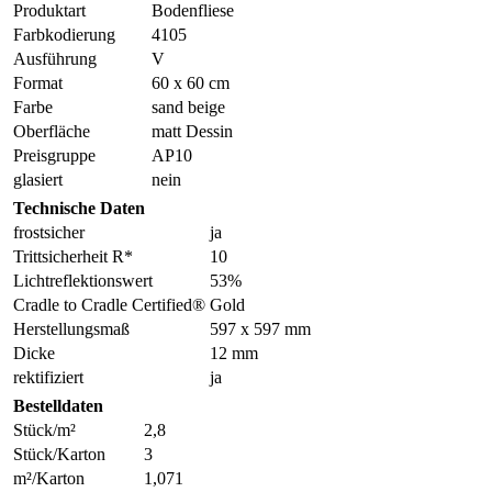
Produktart
Bodenfliese
Farbkodierung
4105
Ausführung
V
Format
60 x 60 cm
Farbe
sand beige
Oberfläche
matt Dessin
Preisgruppe
AP10
glasiert
nein
Technische Daten
frostsicher
ja
Trittsicherheit R*
10
Lichtreflektionswert
53%
Cradle to Cradle Certified®
Gold
Herstellungsmaß
597 x 597 mm
Dicke
12 mm
rektifiziert
ja
Bestelldaten
Stück/m²
2,8
Stück/Karton
3
m²/Karton
1,071