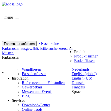
menu
> Noch keine
Farbmuster anfordern
Farbmuster ausgewählt. Bitte suche zuerst ein
Produkte
Muster.
Produkt suchen
Farbmuster
Bodenfliesen
Wandfliesen
Nederlands
-
Fassadenfliesen
English (global)
Inspiration
English (US)
Referenzen und Fallstudien
Deutsch
Gewerbebau
Français
Messen und Events
Sprache
Blog
Services
Download-Center
Online-Tools