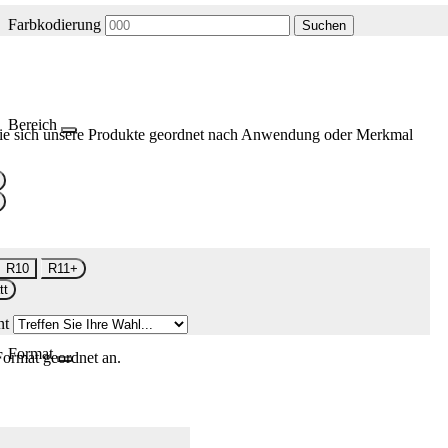
Farbkodierung
Suchen
Bereich
ie sich unsere Produkte geordnet nach Anwendung oder Merkmal
R10
R11+
tt
nt
Format
Format geordnet an.