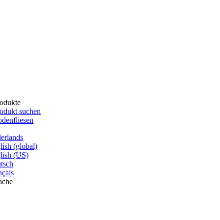
odukte
odukt suchen
denfliesen
erlands
lish (global)
lish (US)
tsch
nçais
ache