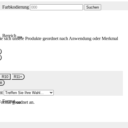
Farbkodierung
Suchen
Bereich
ie sich unsere Produkte geordnet nach Anwendung oder Merkmal
R10
R11+
tt
nt
Format
Format geordnet an.