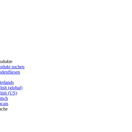
odukte
odukt suchen
denfliesen
erlands
lish (global)
lish (US)
tsch
nçais
ache