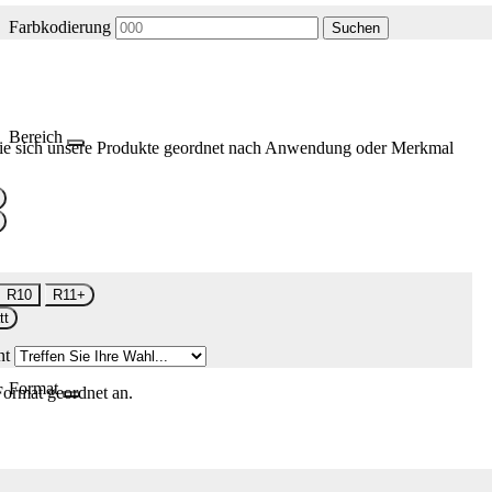
Farbkodierung
Suchen
Bereich
ie sich unsere Produkte geordnet nach Anwendung oder Merkmal
R10
R11+
tt
nt
Format
Format geordnet an.