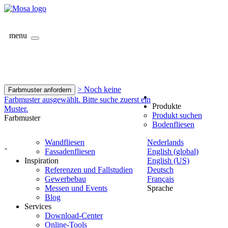
menu
> Noch keine
Farbmuster anfordern
Farbmuster ausgewählt. Bitte suche zuerst ein
Produkte
Muster.
Produkt suchen
Farbmuster
Bodenfliesen
Wandfliesen
Nederlands
-
Fassadenfliesen
English (global)
Inspiration
English (US)
Referenzen und Fallstudien
Deutsch
Gewerbebau
Français
Messen und Events
Sprache
Blog
Services
Download-Center
Online-Tools