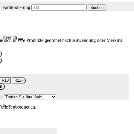
Farbkodierung
Suchen
Bereich
ie sich unsere Produkte geordnet nach Anwendung oder Merkmal
R10
R11+
tt
nt
Format
Format geordnet an.