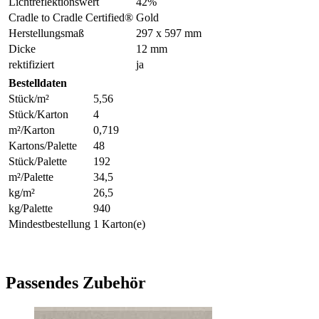
Lichtreflektionswert
42%
Cradle to Cradle Certified®
Gold
Herstellungsmaß
297 x 597 mm
Dicke
12 mm
rektifiziert
ja
Bestelldaten
Stück/m²
5,56
Stück/Karton
4
m²/Karton
0,719
Kartons/Palette
48
Stück/Palette
192
m²/Palette
34,5
kg/m²
26,5
kg/Palette
940
Mindestbestellung
1 Karton(e)
Passendes Zubehör