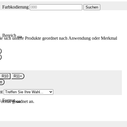
Farbkodierung
Suchen
Bereich
ie sich unsere Produkte geordnet nach Anwendung oder Merkmal
R10
R11+
tt
nt
Format
Format geordnet an.