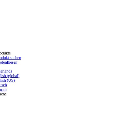
odukte
odukt suchen
denfliesen
erlands
lish (global)
lish (US)
tsch
nçais
ache