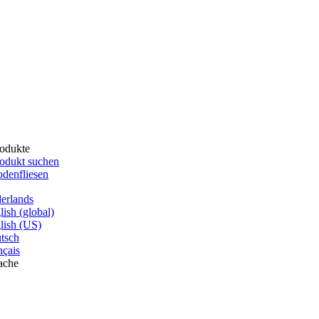
odukte
odukt suchen
denfliesen
erlands
lish (global)
lish (US)
tsch
nçais
ache