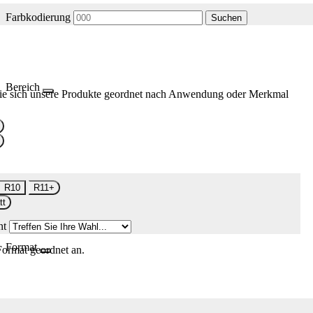
Farbkodierung
Suchen
Bereich
ie sich unsere Produkte geordnet nach Anwendung oder Merkmal
R10
R11+
tt
nt
Format
Format geordnet an.