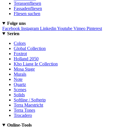
Terassenfliesen
Fassadenfliesen
Fliesen suchen
Folge uns
Facebook
Instagram
Linkedin
Youtube
Vimeo
Pinterest
Serien
Colors
Global Collection
Foxtrot
Holland 2050
Kho Liang Ie Collection
Mosa Stage
Murals
Note
Quartz
Scenes
Solids
Softline / Softgrip
Terra Maestricht
Terra Tones
Trocadero
Online-Tools