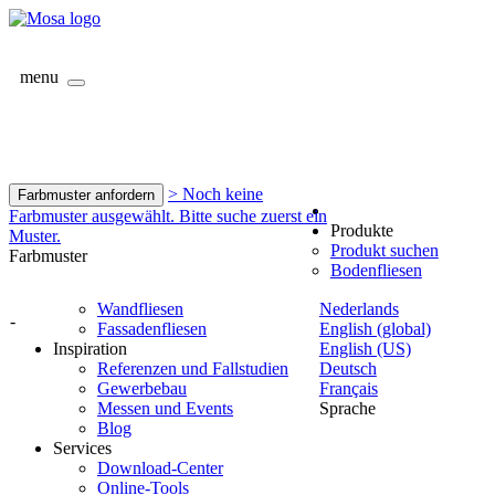
menu
> Noch keine
Farbmuster anfordern
Farbmuster ausgewählt. Bitte suche zuerst ein
Produkte
Muster.
Produkt suchen
Farbmuster
Bodenfliesen
Wandfliesen
Nederlands
-
Fassadenfliesen
English (global)
Inspiration
English (US)
Referenzen und Fallstudien
Deutsch
Gewerbebau
Français
Messen und Events
Sprache
Blog
Services
Download-Center
Online-Tools