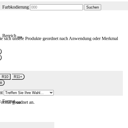
Farbkodierung
Suchen
Bereich
ie sich unsere Produkte geordnet nach Anwendung oder Merkmal
R10
R11+
tt
nt
Format
Format geordnet an.