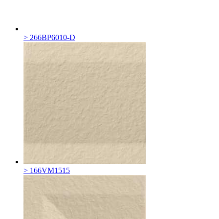
> 266BP6010-D
> 166VM1515