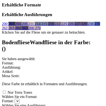
Erhältliche Formate
Erhältliche Ausführungen
200
203
204
206
211
214
215
216
222
225
226
227
229
238
239
262
263
264
265
266
270
Klicken Sie auf die Fliese um sie genauer zu betrachten.
Bodenfliese
Wandfliese
in der Farbe:
(
)
Sie haben ausgewählt:
Format:
Ausführung:
Artikel:
Mosa Serie:
Diese Farbe ist erhältlich in
Formaten und
Ausführungen.
Nur Terra Tones
Wählen Sie ein Format:
Format:
Wählen Sie eine Ausführung: