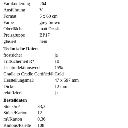
Farbkodierung
264
Ausführung
V
Format
5 x 60 cm
Farbe
grey brown
Oberfläche
matt Dessin
Preisgruppe
BP17
glasiert
nein
Technische Daten
frostsicher
ja
Trittsicherheit R*
10
Lichtreflektionswert
15%
Cradle to Cradle Certified®
Gold
Herstellungsmaß
47 x 597 mm
Dicke
12 mm
rektifiziert
ja
Bestelldaten
Stück/m²
33,3
Stück/Karton
12
m²/Karton
0,36
Kartons/Palette
108