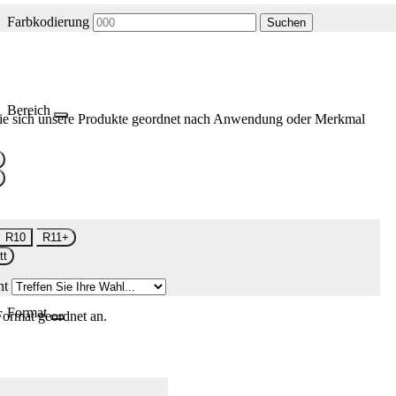
Farbkodierung
Suchen
Bereich
ie sich unsere Produkte geordnet nach Anwendung oder Merkmal
R10
R11+
tt
nt
Format
Format geordnet an.