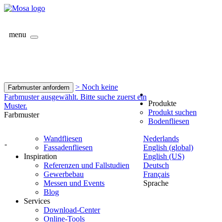
menu
> Noch keine
Farbmuster anfordern
Farbmuster ausgewählt. Bitte suche zuerst ein
Produkte
Muster.
Produkt suchen
Farbmuster
Bodenfliesen
Wandfliesen
Nederlands
-
Fassadenfliesen
English (global)
Inspiration
English (US)
Referenzen und Fallstudien
Deutsch
Gewerbebau
Français
Messen und Events
Sprache
Blog
Services
Download-Center
Online-Tools