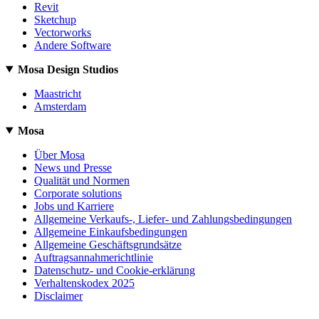
Revit
Sketchup
Vectorworks
Andere Software
Mosa Design Studios
Maastricht
Amsterdam
Mosa
Über Mosa
News und Presse
Qualität und Normen
Corporate solutions
Jobs und Karriere
Allgemeine Verkaufs-, Liefer- und Zahlungsbedingungen
Allgemeine Einkaufsbedingungen
Allgemeine Geschäftsgrundsätze
Auftragsannahmerichtlinie
Datenschutz- und Cookie-erklärung
Verhaltenskodex 2025
Disclaimer