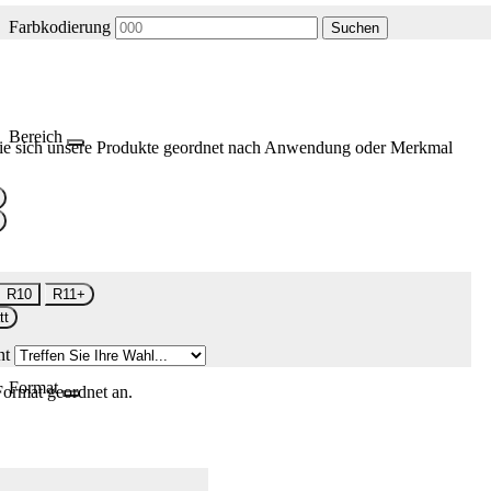
Farbkodierung
Suchen
Bereich
ie sich unsere Produkte geordnet nach Anwendung oder Merkmal
R10
R11+
tt
nt
Format
Format geordnet an.