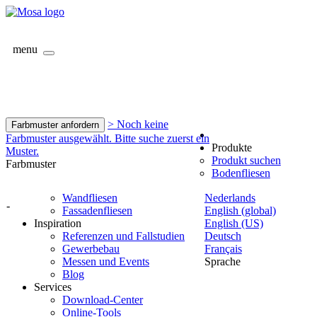
menu
> Noch keine
Farbmuster anfordern
Farbmuster ausgewählt. Bitte suche zuerst ein
Produkte
Muster.
Produkt suchen
Farbmuster
Bodenfliesen
Wandfliesen
Nederlands
-
Fassadenfliesen
English (global)
Inspiration
English (US)
Referenzen und Fallstudien
Deutsch
Gewerbebau
Français
Messen und Events
Sprache
Blog
Services
Download-Center
Online-Tools