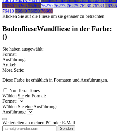
76010
76013
76015
76240
76243
76245
76250
76253
76255
76260
76263
76265
76270
76273
76275
76280
76283
76285
76410
76640
76650
76660
Klicken Sie auf die Fliese um sie genauer zu betrachten.
Bodenfliese
Wandfliese
in der Farbe:
(
)
Sie haben ausgewählt:
Format:
Ausführung:
Artikel:
Mosa Serie:
Diese Farbe ist erhältlich in
Formaten und
Ausführungen.
Nur Terra Tones
Wählen Sie ein Format:
Format:
Wählen Sie eine Ausführung:
Ausführung:
Weiterleiten an meinen PC oder E-Mail
Senden