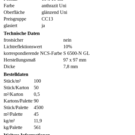
Farbe
anthrazit Uni
Oberfläche
glänzend Uni
Preisgruppe
CC13
glasiert
ja
Technische Daten
frostsicher
nein
Lichtreflektionswert
10%
korrespondierende NCS-Farbe
S 6500-N GL
Herstellungsmaß
97 x 97 mm
Dicke
7,8 mm
Bestelldaten
Stück/m²
100
Stück/Karton
50
m²/Karton
0,5
Kartons/Palette
90
Stück/Palette
4500
m²/Palette
45
kg/m²
11,9
kg/Palette
561