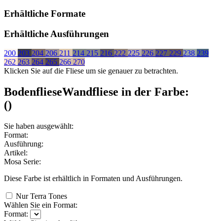
Erhältliche Formate
Erhältliche Ausführungen
200
203
204
206
211
214
215
216
222
225
226
227
229
238
239
262
263
264
265
266
270
Klicken Sie auf die Fliese um sie genauer zu betrachten.
Bodenfliese
Wandfliese
in der Farbe:
(
)
Sie haben ausgewählt:
Format:
Ausführung:
Artikel:
Mosa Serie:
Diese Farbe ist erhältlich in
Formaten und
Ausführungen.
Nur Terra Tones
Wählen Sie ein Format:
Format: