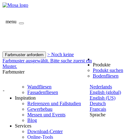
menu
> Noch keine
Farbmuster anfordern
Farbmuster ausgewählt. Bitte suche zuerst ein
Produkte
Muster.
Produkt suchen
Farbmuster
Bodenfliesen
Wandfliesen
Nederlands
-
Fassadenfliesen
English (global)
Inspiration
English (US)
Referenzen und Fallstudien
Deutsch
Gewerbebau
Français
Messen und Events
Sprache
Blog
Services
Download-Center
Online-Tools