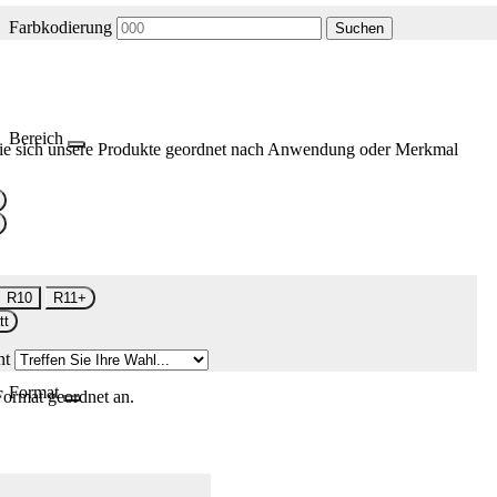
Farbkodierung
Suchen
Bereich
ie sich unsere Produkte geordnet nach Anwendung oder Merkmal
R10
R11+
tt
nt
Format
Format geordnet an.