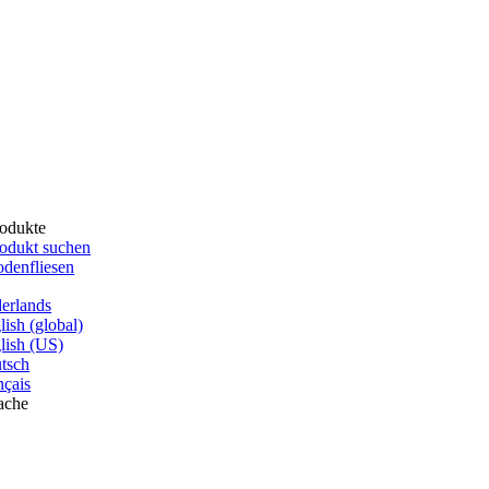
odukte
odukt suchen
denfliesen
erlands
lish (global)
lish (US)
tsch
nçais
ache