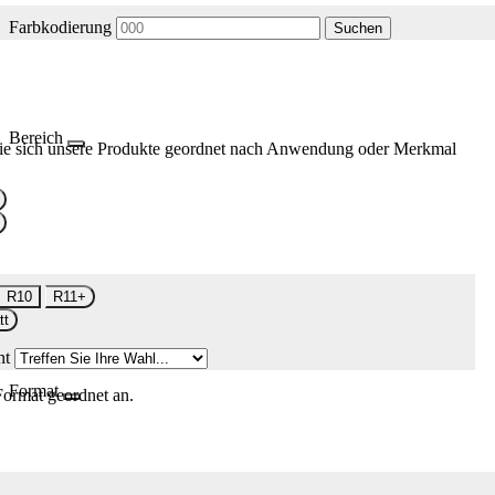
Farbkodierung
Suchen
Bereich
ie sich unsere Produkte geordnet nach Anwendung oder Merkmal
R10
R11+
tt
nt
Format
Format geordnet an.