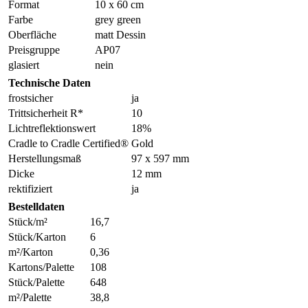
Format
10 x 60 cm
Farbe
grey green
Oberfläche
matt Dessin
Preisgruppe
AP07
glasiert
nein
Technische Daten
frostsicher
ja
Trittsicherheit R*
10
Lichtreflektionswert
18%
Cradle to Cradle Certified®
Gold
Herstellungsmaß
97 x 597 mm
Dicke
12 mm
rektifiziert
ja
Bestelldaten
Stück/m²
16,7
Stück/Karton
6
m²/Karton
0,36
Kartons/Palette
108
Stück/Palette
648
m²/Palette
38,8