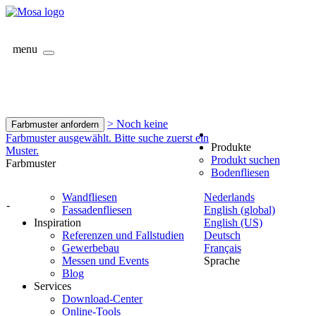
menu
> Noch keine
Farbmuster anfordern
Farbmuster ausgewählt. Bitte suche zuerst ein
Produkte
Muster.
Produkt suchen
Farbmuster
Bodenfliesen
Wandfliesen
Nederlands
-
Fassadenfliesen
English (global)
Inspiration
English (US)
Referenzen und Fallstudien
Deutsch
Gewerbebau
Français
Messen und Events
Sprache
Blog
Services
Download-Center
Online-Tools