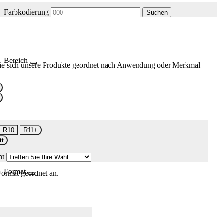
Farbkodierung
Suchen
Bereich
ie sich unsere Produkte geordnet nach Anwendung oder Merkmal
R10
R11+
tt
nt
Format
Format geordnet an.