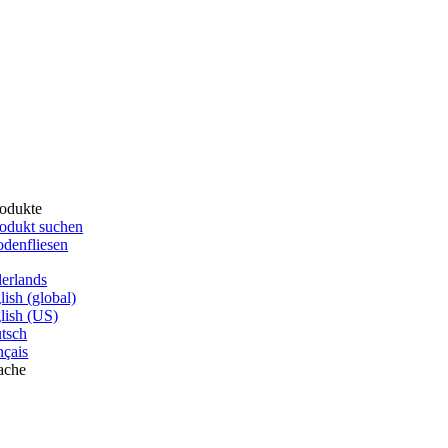
odukte
odukt suchen
denfliesen
erlands
lish (global)
lish (US)
tsch
nçais
ache