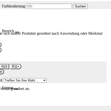
Farbkodierung
Suchen
Bereich
ie sich unsere Produkte geordnet nach Anwendung oder Merkmal
R10
R11+
tt
nt
Format
Format geordnet an.