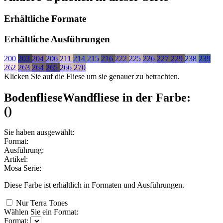
Erhältliche Formate
Erhältliche Ausführungen
200
203
204
206
211
214
215
216
222
225
226
227
229
238
239
262
263
264
265
266
270
Klicken Sie auf die Fliese um sie genauer zu betrachten.
Bodenfliese
Wandfliese
in der Farbe:
(
)
Sie haben ausgewählt:
Format:
Ausführung:
Artikel:
Mosa Serie:
Diese Farbe ist erhältlich in
Formaten und
Ausführungen.
Nur Terra Tones
Wählen Sie ein Format:
Format: