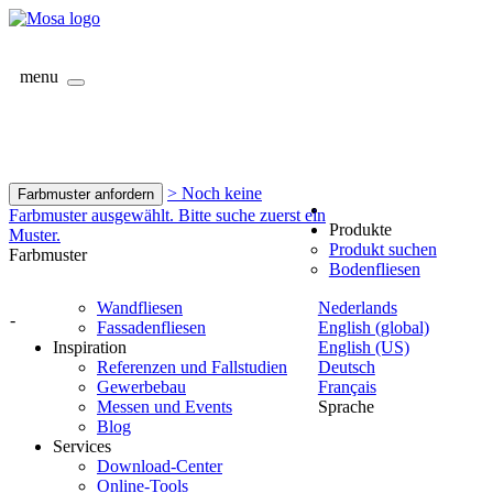
menu
> Noch keine
Farbmuster anfordern
Farbmuster ausgewählt. Bitte suche zuerst ein
Produkte
Muster.
Produkt suchen
Farbmuster
Bodenfliesen
Wandfliesen
Nederlands
-
Fassadenfliesen
English (global)
Inspiration
English (US)
Referenzen und Fallstudien
Deutsch
Gewerbebau
Français
Messen und Events
Sprache
Blog
Services
Download-Center
Online-Tools