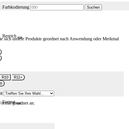
Farbkodierung
Suchen
Bereich
ie sich unsere Produkte geordnet nach Anwendung oder Merkmal
R10
R11+
tt
nt
Format
Format geordnet an.