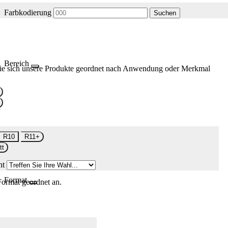
Farbkodierung
Suchen
Bereich
ie sich unsere Produkte geordnet nach Anwendung oder Merkmal
R10
R11+
tt
nt
Format
Format geordnet an.