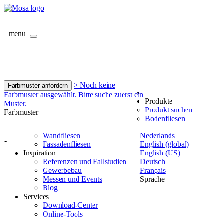
menu
> Noch keine
Farbmuster anfordern
Farbmuster ausgewählt. Bitte suche zuerst ein
Produkte
Muster.
Produkt suchen
Farbmuster
Bodenfliesen
Wandfliesen
Nederlands
-
Fassadenfliesen
English (global)
Inspiration
English (US)
Referenzen und Fallstudien
Deutsch
Gewerbebau
Français
Messen und Events
Sprache
Blog
Services
Download-Center
Online-Tools