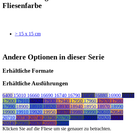
Fliesenfarbe
> 15 x 15 cm
Andere Optionen in dieser Serie
Erhältliche Formate
Erhältliche Ausführungen
6400
15010
16660
16690
16740
16790
16850
16880
16900
16910
17900
17910
17920
17930
17940
17950
17960
17970
17980
17990
18900
18910
18920
18930
18940
18950
18970
18990
19900
19910
19920
19950
19970
19980
19990
20610
20640
20710
20730
20740
20750
20790
20900
20910
20920
20930
20940
20960
20970
20980
20990
Klicken Sie auf die Fliese um sie genauer zu betrachten.