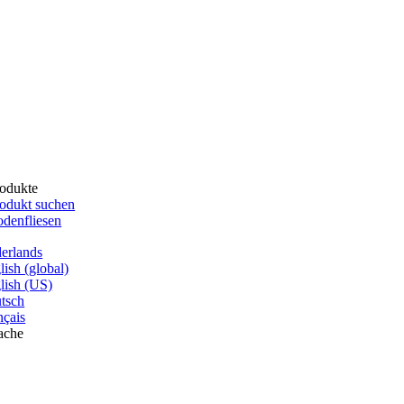
odukte
odukt suchen
denfliesen
erlands
lish (global)
lish (US)
tsch
nçais
ache