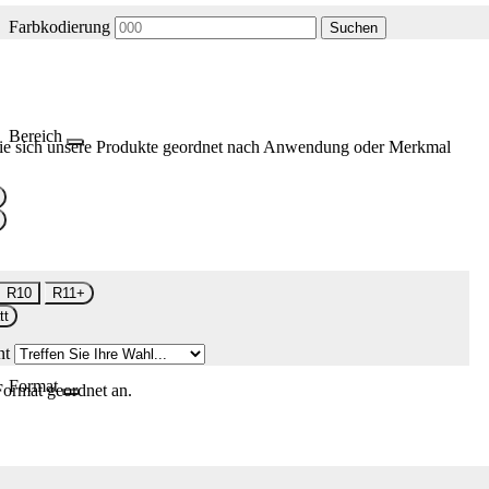
Farbkodierung
Suchen
Bereich
ie sich unsere Produkte geordnet nach Anwendung oder Merkmal
R10
R11+
tt
nt
Format
Format geordnet an.