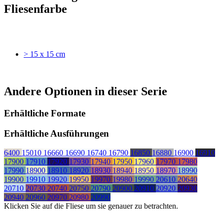
Fliesenfarbe
> 15 x 15 cm
Andere Optionen in dieser Serie
Erhältliche Formate
Erhältliche Ausführungen
6400
15010
16660
16690
16740
16790
16850
16880
16900
16910
17900
17910
17920
17930
17940
17950
17960
17970
17980
17990
18900
18910
18920
18930
18940
18950
18970
18990
19900
19910
19920
19950
19970
19980
19990
20610
20640
20710
20730
20740
20750
20790
20900
20910
20920
20930
20940
20960
20970
20980
20990
Klicken Sie auf die Fliese um sie genauer zu betrachten.