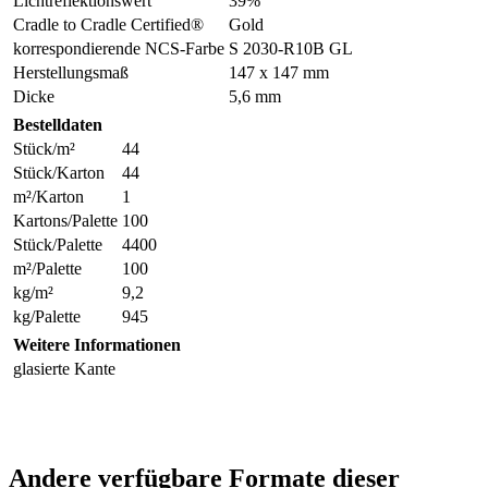
Lichtreflektionswert
39%
Cradle to Cradle Certified®
Gold
korrespondierende NCS-Farbe
S 2030-R10B GL
Herstellungsmaß
147 x 147 mm
Dicke
5,6 mm
Bestelldaten
Stück/m²
44
Stück/Karton
44
m²/Karton
1
Kartons/Palette
100
Stück/Palette
4400
m²/Palette
100
kg/m²
9,2
kg/Palette
945
Weitere Informationen
glasierte Kante
Andere verfügbare Formate dieser