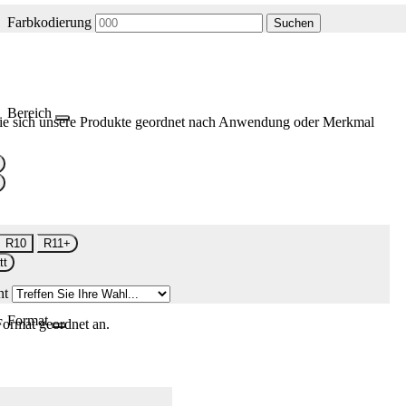
Farbkodierung
Suchen
Bereich
ie sich unsere Produkte geordnet nach Anwendung oder Merkmal
R10
R11+
tt
nt
Format
Format geordnet an.