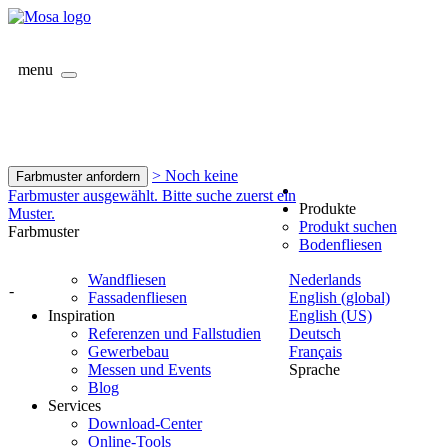
menu
> Noch keine
Farbmuster anfordern
Farbmuster ausgewählt. Bitte suche zuerst ein
Produkte
Muster.
Produkt suchen
Farbmuster
Bodenfliesen
Wandfliesen
Nederlands
-
Fassadenfliesen
English (global)
Inspiration
English (US)
Referenzen und Fallstudien
Deutsch
Gewerbebau
Français
Messen und Events
Sprache
Blog
Services
Download-Center
Online-Tools