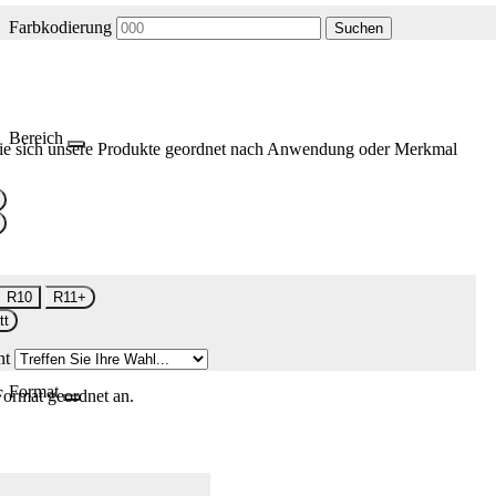
Farbkodierung
Suchen
Bereich
ie sich unsere Produkte geordnet nach Anwendung oder Merkmal
R10
R11+
tt
nt
Format
Format geordnet an.