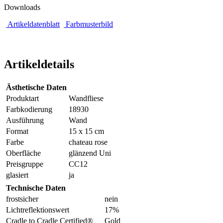
Downloads
Artikeldatenblatt
Farbmusterbild
Artikeldetails
Ästhetische Daten
Produktart
Wandfliese
Farbkodierung
18930
Ausführung
Wand
Format
15 x 15 cm
Farbe
chateau rose
Oberfläche
glänzend Uni
Preisgruppe
CC12
glasiert
ja
Technische Daten
frostsicher
nein
Lichtreflektionswert
17%
Cradle to Cradle Certified®
Gold