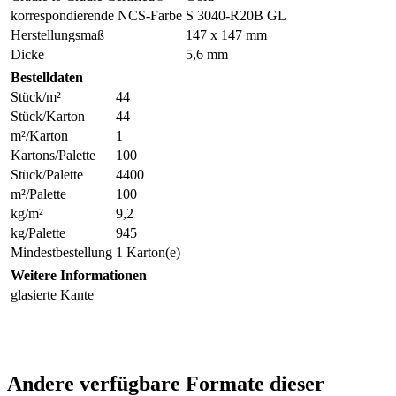
korrespondierende NCS-Farbe
S 3040-R20B GL
Herstellungsmaß
147 x 147 mm
Dicke
5,6 mm
Bestelldaten
Stück/m²
44
Stück/Karton
44
m²/Karton
1
Kartons/Palette
100
Stück/Palette
4400
m²/Palette
100
kg/m²
9,2
kg/Palette
945
Mindestbestellung
1 Karton(e)
Weitere Informationen
glasierte Kante
Andere verfügbare Formate dieser