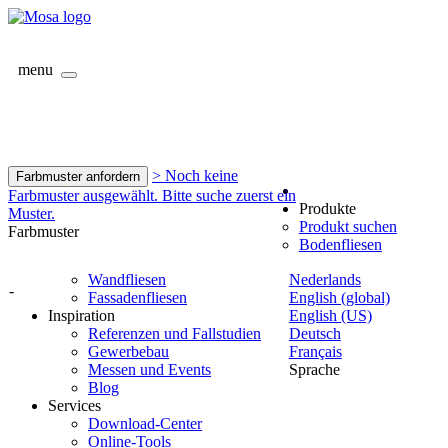
menu
> Noch keine
Farbmuster anfordern
Farbmuster ausgewählt. Bitte suche zuerst ein
Produkte
Muster.
Produkt suchen
Farbmuster
Bodenfliesen
Wandfliesen
Nederlands
-
Fassadenfliesen
English (global)
Inspiration
English (US)
Referenzen und Fallstudien
Deutsch
Gewerbebau
Français
Messen und Events
Sprache
Blog
Services
Download-Center
Online-Tools