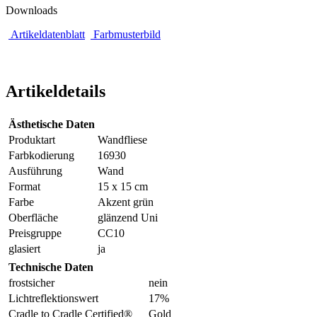
Downloads
Artikeldatenblatt
Farbmusterbild
Artikeldetails
Ästhetische Daten
Produktart
Wandfliese
Farbkodierung
16930
Ausführung
Wand
Format
15 x 15 cm
Farbe
Akzent grün
Oberfläche
glänzend Uni
Preisgruppe
CC10
glasiert
ja
Technische Daten
frostsicher
nein
Lichtreflektionswert
17%
Cradle to Cradle Certified®
Gold