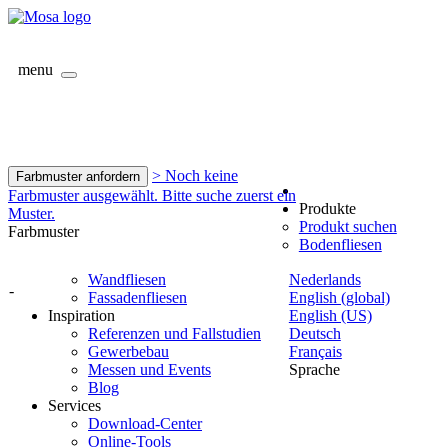
menu
> Noch keine
Farbmuster anfordern
Farbmuster ausgewählt. Bitte suche zuerst ein
Produkte
Muster.
Produkt suchen
Farbmuster
Bodenfliesen
Wandfliesen
Nederlands
-
Fassadenfliesen
English (global)
Inspiration
English (US)
Referenzen und Fallstudien
Deutsch
Gewerbebau
Français
Messen und Events
Sprache
Blog
Services
Download-Center
Online-Tools