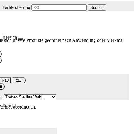
Farbkodierung
Suchen
Bereich
ie sich unsere Produkte geordnet nach Anwendung oder Merkmal
R10
R11+
tt
nt
Format
Format geordnet an.