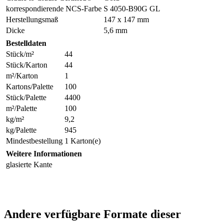
korrespondierende NCS-Farbe
S 4050-B90G GL
Herstellungsmaß
147 x 147 mm
Dicke
5,6 mm
Bestelldaten
Stück/m²
44
Stück/Karton
44
m²/Karton
1
Kartons/Palette
100
Stück/Palette
4400
m²/Palette
100
kg/m²
9,2
kg/Palette
945
Mindestbestellung
1 Karton(e)
Weitere Informationen
glasierte Kante
Andere verfügbare Formate dieser