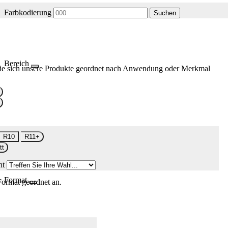
Farbkodierung
Suchen
Bereich
ie sich unsere Produkte geordnet nach Anwendung oder Merkmal
R10
R11+
tt
nt
Format
Format geordnet an.