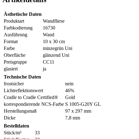
Ästhetische Daten
Produktart
Wandfliese
Farbkodierung
16730
Ausführung
Wand
Format
10 x 30 cm
Farbe
minzegrün Uni
Oberfläche
glänzend Uni
Preisgruppe
CC11
glasiert
ja
Technische Daten
frostsicher
nein
Lichtreflektionswert
46%
Cradle to Cradle Certified®
Gold
korrespondierende NCS-Farbe
S 1005-G20Y GL
Herstellungsmaß
97 x 297 mm
Dicke
7,8 mm
Bestelldaten
Stück/m²
33