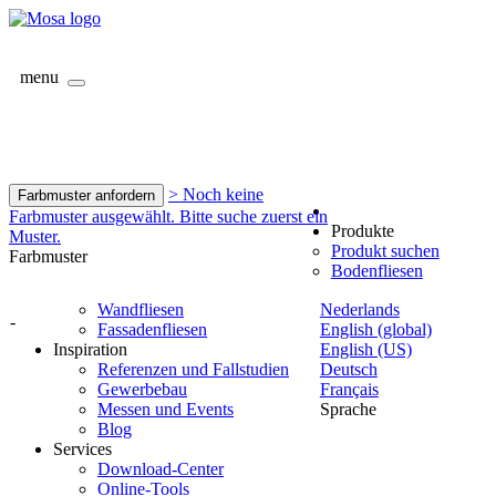
menu
> Noch keine
Farbmuster anfordern
Farbmuster ausgewählt. Bitte suche zuerst ein
Produkte
Muster.
Produkt suchen
Farbmuster
Bodenfliesen
Wandfliesen
Nederlands
-
Fassadenfliesen
English (global)
Inspiration
English (US)
Referenzen und Fallstudien
Deutsch
Gewerbebau
Français
Messen und Events
Sprache
Blog
Services
Download-Center
Online-Tools