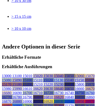
> 10 x 30 cm
> 15 x 15 cm
> 10 x 10 cm
Andere Optionen in dieser Serie
Erhältliche Formate
Erhältliche Ausführungen
13000
13100
15010
15020
15030
15040
15050
15060
15070
15080
15090
15100
15110
15120
15130
15140
15150
15160
15170
15180
15200
15210
15220
15230
15240
15800
15970
15980
15990
16610
16620
16630
16640
16650
16660
16670
16680
16690
16700
16710
16720
16730
16740
16750
16760
16770
16780
16790
16800
16810
16820
16840
16850
16860
16870
16880
16900
16910
16920
16930
16940
16950
16970
16980
16990
17900
25240
25250
25260
25270
26240
26250