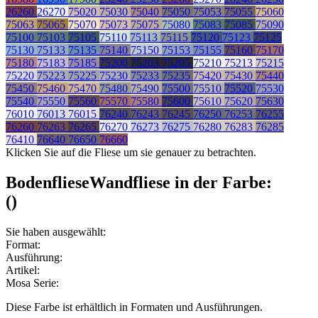
26260
26270
75020
75030
75040
75050
75053
75055
75060
75063
75065
75070
75073
75075
75080
75083
75085
75090
75100
75103
75105
75110
75113
75115
75120
75123
75125
75130
75133
75135
75140
75150
75153
75155
75160
75170
75180
75183
75185
75200
75203
75205
75210
75213
75215
75220
75223
75225
75230
75233
75235
75420
75430
75440
75450
75460
75470
75480
75490
75500
75510
75520
75530
75540
75550
75560
75570
75580
75600
75610
75620
75630
76010
76013
76015
76240
76243
76245
76250
76253
76255
76260
76263
76265
76270
76273
76275
76280
76283
76285
76410
76640
76650
76660
Klicken Sie auf die Fliese um sie genauer zu betrachten.
Bodenfliese
Wandfliese
in der Farbe:
(
)
Sie haben ausgewählt:
Format:
Ausführung:
Artikel:
Mosa Serie:
Diese Farbe ist erhältlich in
Formaten und
Ausführungen.