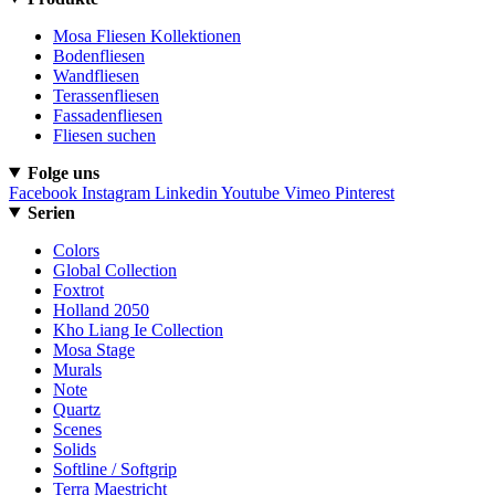
Mosa Fliesen Kollektionen
Bodenfliesen
Wandfliesen
Terassenfliesen
Fassadenfliesen
Fliesen suchen
Folge uns
Facebook
Instagram
Linkedin
Youtube
Vimeo
Pinterest
Serien
Colors
Global Collection
Foxtrot
Holland 2050
Kho Liang Ie Collection
Mosa Stage
Murals
Note
Quartz
Scenes
Solids
Softline / Softgrip
Terra Maestricht