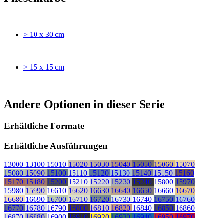
> 10 x 30 cm
> 15 x 15 cm
Andere Optionen in dieser Serie
Erhältliche Formate
Erhältliche Ausführungen
13000
13100
15010
15020
15030
15040
15050
15060
15070
15080
15090
15100
15110
15120
15130
15140
15150
15160
15170
15180
15200
15210
15220
15230
15240
15800
15970
15980
15990
16610
16620
16630
16640
16650
16660
16670
16680
16690
16700
16710
16720
16730
16740
16750
16760
16770
16780
16790
16800
16810
16820
16840
16850
16860
16870
16880
16900
16910
16920
16930
16940
16950
16970