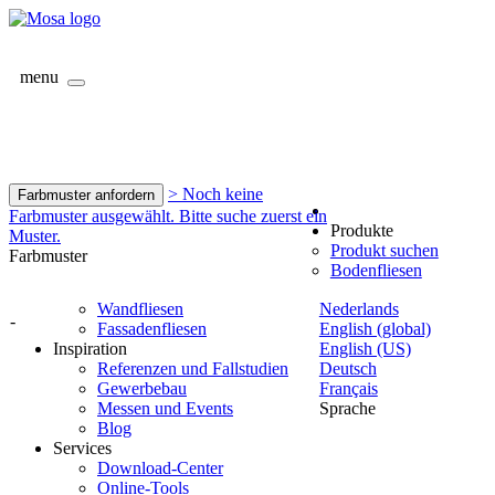
menu
> Noch keine
Farbmuster anfordern
Farbmuster ausgewählt. Bitte suche zuerst ein
Produkte
Muster.
Produkt suchen
Farbmuster
Bodenfliesen
Wandfliesen
Nederlands
-
Fassadenfliesen
English (global)
Inspiration
English (US)
Referenzen und Fallstudien
Deutsch
Gewerbebau
Français
Messen und Events
Sprache
Blog
Services
Download-Center
Online-Tools