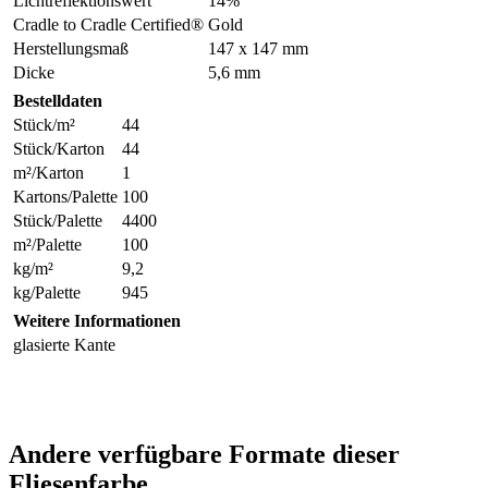
Lichtreflektionswert
14%
Cradle to Cradle Certified®
Gold
Herstellungsmaß
147 x 147 mm
Dicke
5,6 mm
Bestelldaten
Stück/m²
44
Stück/Karton
44
m²/Karton
1
Kartons/Palette
100
Stück/Palette
4400
m²/Palette
100
kg/m²
9,2
kg/Palette
945
Weitere Informationen
glasierte Kante
Andere verfügbare Formate dieser
Fliesenfarbe