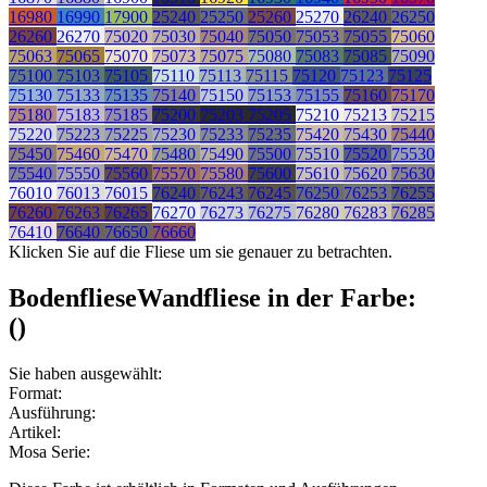
16980
16990
17900
25240
25250
25260
25270
26240
26250
26260
26270
75020
75030
75040
75050
75053
75055
75060
75063
75065
75070
75073
75075
75080
75083
75085
75090
75100
75103
75105
75110
75113
75115
75120
75123
75125
75130
75133
75135
75140
75150
75153
75155
75160
75170
75180
75183
75185
75200
75203
75205
75210
75213
75215
75220
75223
75225
75230
75233
75235
75420
75430
75440
75450
75460
75470
75480
75490
75500
75510
75520
75530
75540
75550
75560
75570
75580
75600
75610
75620
75630
76010
76013
76015
76240
76243
76245
76250
76253
76255
76260
76263
76265
76270
76273
76275
76280
76283
76285
76410
76640
76650
76660
Klicken Sie auf die Fliese um sie genauer zu betrachten.
Bodenfliese
Wandfliese
in der Farbe:
(
)
Sie haben ausgewählt:
Format:
Ausführung:
Artikel:
Mosa Serie: