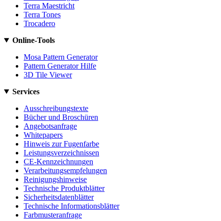
Terra Maestricht
Terra Tones
Trocadero
Online-Tools
Mosa Pattern Generator
Pattern Generator Hilfe
3D Tile Viewer
Services
Ausschreibungstexte
Bücher und Broschüren
Angebotsanfrage
Whitepapers
Hinweis zur Fugenfarbe
Leistungsverzeichnissen
CE-Kennzeichnungen
Verarbeitungsempfelungen
Reinigungshinweise
Technische Produktblätter
Sicherheitsdatenblätter
Technische Informationsblätter
Farbmusteranfrage