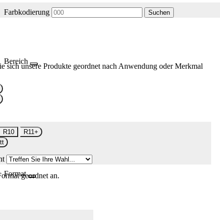
Farbkodierung
Suchen
Bereich
ie sich unsere Produkte geordnet nach Anwendung oder Merkmal
R10
R11+
tt
nt
Format
Format geordnet an.