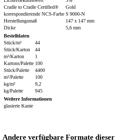
Lichtreflektionswert
5%
Cradle to Cradle Certified®
Gold
korrespondierende NCS-Farbe
S 9000-N
Herstellungsmaß
147 x 147 mm
Dicke
5,6 mm
Bestelldaten
Stück/m²
44
Stück/Karton
44
m²/Karton
1
Kartons/Palette
100
Stück/Palette
4400
m²/Palette
100
kg/m²
9,2
kg/Palette
945
Weitere Informationen
glasierte Kante
Andere verfügbare Formate dieser