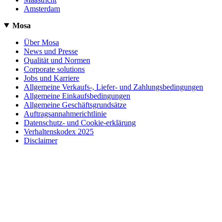
Amsterdam
Mosa
Über Mosa
News und Presse
Qualität und Normen
Corporate solutions
Jobs und Karriere
Allgemeine Verkaufs-, Liefer- und Zahlungsbedingungen
Allgemeine Einkaufsbedingungen
Allgemeine Geschäftsgrundsätze
Auftragsannahmerichtlinie
Datenschutz- und Cookie-erklärung
Verhaltenskodex 2025
Disclaimer