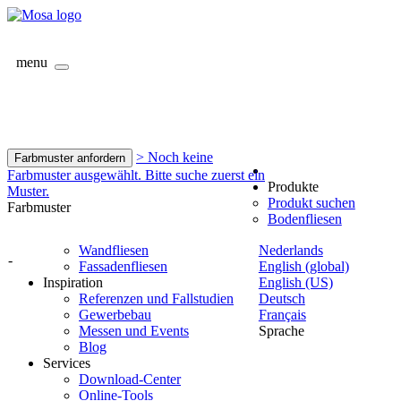
menu
> Noch keine
Farbmuster anfordern
Farbmuster ausgewählt. Bitte suche zuerst ein
Produkte
Muster.
Produkt suchen
Farbmuster
Bodenfliesen
Wandfliesen
Nederlands
-
Fassadenfliesen
English (global)
Inspiration
English (US)
Referenzen und Fallstudien
Deutsch
Gewerbebau
Français
Messen und Events
Sprache
Blog
Services
Download-Center
Online-Tools