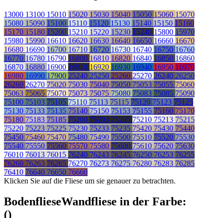
13000
13100
15010
15020
15030
15040
15050
15060
15070
15080
15090
15100
15110
15120
15130
15140
15150
15160
15170
15180
15200
15210
15220
15230
15240
15800
15970
15980
15990
16610
16620
16630
16640
16650
16660
16670
16680
16690
16700
16710
16720
16730
16740
16750
16760
16770
16780
16790
16800
16810
16820
16840
16850
16860
16870
16880
16900
16910
16920
16930
16940
16950
16970
16980
16990
17900
25240
25250
25260
25270
26240
26250
26260
26270
75020
75030
75040
75050
75053
75055
75060
75063
75065
75070
75073
75075
75080
75083
75085
75090
75100
75103
75105
75110
75113
75115
75120
75123
75125
75130
75133
75135
75140
75150
75153
75155
75160
75170
75180
75183
75185
75200
75203
75205
75210
75213
75215
75220
75223
75225
75230
75233
75235
75420
75430
75440
75450
75460
75470
75480
75490
75500
75510
75520
75530
75540
75550
75560
75570
75580
75600
75610
75620
75630
76010
76013
76015
76240
76243
76245
76250
76253
76255
76260
76263
76265
76270
76273
76275
76280
76283
76285
76410
76640
76650
76660
Klicken Sie auf die Fliese um sie genauer zu betrachten.
Bodenfliese
Wandfliese
in der Farbe:
(
)