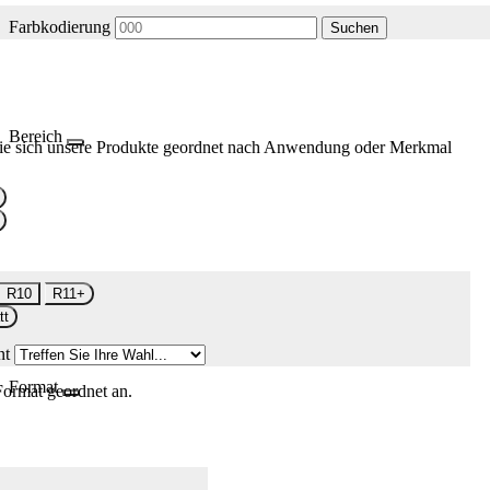
Farbkodierung
Suchen
Bereich
ie sich unsere Produkte geordnet nach Anwendung oder Merkmal
R10
R11+
tt
nt
Format
Format geordnet an.