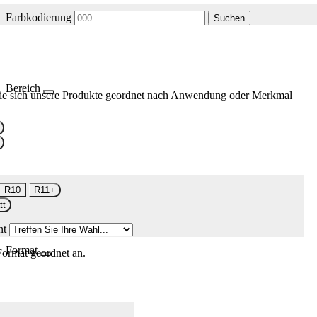
Farbkodierung
Suchen
Bereich
ie sich unsere Produkte geordnet nach Anwendung oder Merkmal
R10
R11+
tt
nt
Format
Format geordnet an.