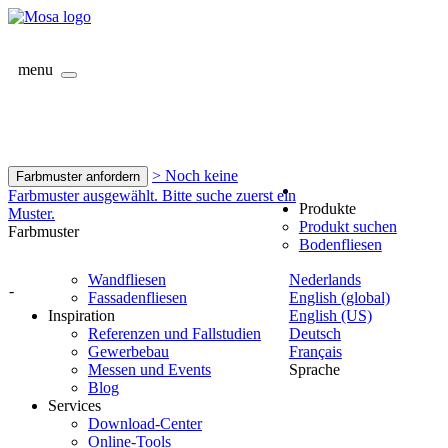
menu
> Noch keine
Farbmuster anfordern
Farbmuster ausgewählt. Bitte suche zuerst ein
Produkte
Muster.
Produkt suchen
Farbmuster
Bodenfliesen
Wandfliesen
Nederlands
-
Fassadenfliesen
English (global)
Inspiration
English (US)
Referenzen und Fallstudien
Deutsch
Gewerbebau
Français
Messen und Events
Sprache
Blog
Services
Download-Center
Online-Tools