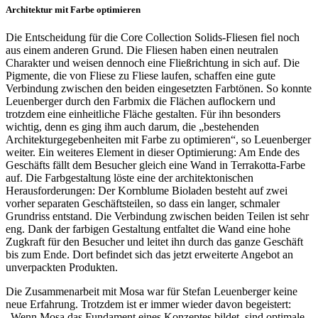
Architektur mit Farbe optimieren
Die Entscheidung für die Core Collection Solids-Fliesen fiel noch
aus einem anderen Grund. Die Fliesen haben einen neutralen
Charakter und weisen dennoch eine Fließrichtung in sich auf. Die
Pigmente, die von Fliese zu Fliese laufen, schaffen eine gute
Verbindung zwischen den beiden eingesetzten Farbtönen. So konnte
Leuenberger durch den Farbmix die Flächen auflockern und
trotzdem eine einheitliche Fläche gestalten. Für ihn besonders
wichtig, denn es ging ihm auch darum, die „bestehenden
Architekturgegebenheiten mit Farbe zu optimieren“, so Leuenberger
weiter. Ein weiteres Element in dieser Optimierung: Am Ende des
Geschäfts fällt dem Besucher gleich eine Wand in Terrakotta-Farbe
auf. Die Farbgestaltung löste eine der architektonischen
Herausforderungen: Der Kornblume Bioladen besteht auf zwei
vorher separaten Geschäftsteilen, so dass ein langer, schmaler
Grundriss entstand. Die Verbindung zwischen beiden Teilen ist sehr
eng. Dank der farbigen Gestaltung entfaltet die Wand eine hohe
Zugkraft für den Besucher und leitet ihn durch das ganze Geschäft
bis zum Ende. Dort befindet sich das jetzt erweiterte Angebot an
unverpackten Produkten.
Die Zusammenarbeit mit Mosa war für Stefan Leuenberger keine
neue Erfahrung. Trotzdem ist er immer wieder davon begeistert:
„Wenn Mosa das Fundament eines Konzeptes bildet, sind optimale