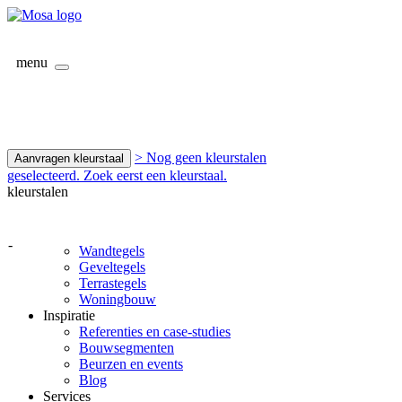
menu
> Nog geen kleurstalen
Aanvragen kleurstaal
geselecteerd. Zoek eerst een kleurstaal.
kleurstalen
-
Wandtegels
Geveltegels
Terrastegels
Woningbouw
Inspiratie
Referenties en case-studies
Bouwsegmenten
Beurzen en events
Blog
Services