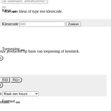
Kleur
Kies een kleur of type een kleurcode.
Kleurcode
Zoeken
Toepassing
nze producten op basis van toepassing of kenmerk.
n
R10
R11+
t
n
Formaat
rmaat.