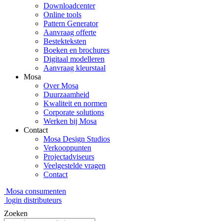
Downloadcenter
Online tools
Pattern Generator
Aanvraag offerte
Bestekteksten
Boeken en brochures
Digitaal modelleren
Aanvraag kleurstaal
Mosa
Over Mosa
Duurzaamheid
Kwaliteit en normen
Corporate solutions
Werken bij Mosa
Contact
Mosa Design Studios
Verkooppunten
Projectadviseurs
Veelgestelde vragen
Contact
Mosa consumenten
login distributeurs
Zoeken