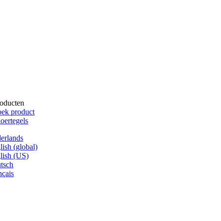
oducten
ek product
oertegels
erlands
lish (global)
lish (US)
tsch
nçais