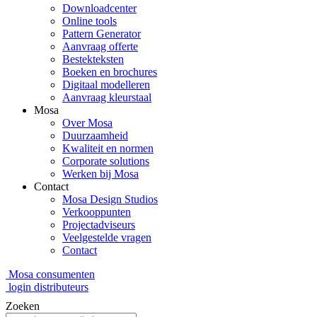
Downloadcenter
Online tools
Pattern Generator
Aanvraag offerte
Bestekteksten
Boeken en brochures
Digitaal modelleren
Aanvraag kleurstaal
Mosa
Over Mosa
Duurzaamheid
Kwaliteit en normen
Corporate solutions
Werken bij Mosa
Contact
Mosa Design Studios
Verkooppunten
Projectadviseurs
Veelgestelde vragen
Contact
Mosa consumenten
login distributeurs
Zoeken