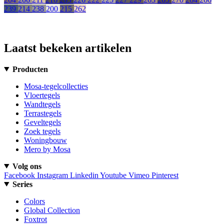
239
214
238
200
215
262
Laatst bekeken artikelen
Producten
Mosa-tegelcollecties
Vloertegels
Wandtegels
Terrastegels
Geveltegels
Zoek tegels
Woningbouw
Mero by Mosa
Volg ons
Facebook
Instagram
Linkedin
Youtube
Vimeo
Pinterest
Series
Colors
Global Collection
Foxtrot