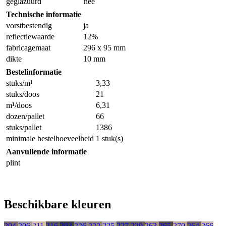
geglazuurd
nee
Technische informatie
vorstbestendig
ja
reflectiewaarde
12%
fabricagemaat
296 x 95 mm
dikte
10 mm
Bestelinformatie
stuks/m¹
3,33
stuks/doos
21
m¹/doos
6,31
dozen/pallet
66
stuks/pallet
1386
minimale bestelhoeveelheid
1 stuk(s)
Aanvullende informatie
plint
Beschikbare kleuren
204
206
211
216
203
226
222
225
227
229
263
265
270
264
266