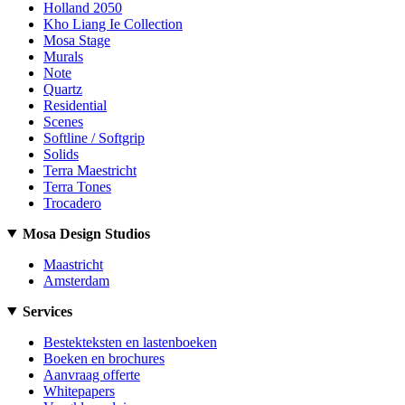
Holland 2050
Kho Liang Ie Collection
Mosa Stage
Murals
Note
Quartz
Residential
Scenes
Softline / Softgrip
Solids
Terra Maestricht
Terra Tones
Trocadero
Mosa Design Studios
Maastricht
Amsterdam
Services
Bestekteksten en lastenboeken
Boeken en brochures
Aanvraag offerte
Whitepapers