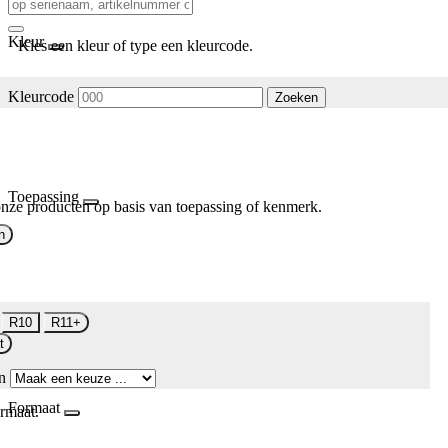
Kleur
Kies een kleur of type een kleurcode.
Kleurcode
Zoeken
Toepassing
nze producten op basis van toepassing of kenmerk.
n
R10
R11+
t
n
Formaat
rmaat.