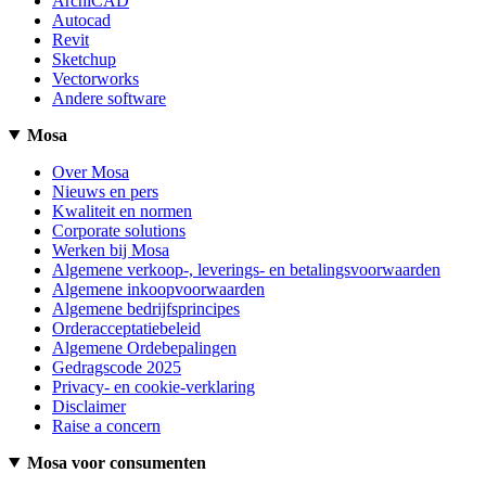
ArchiCAD
Autocad
Revit
Sketchup
Vectorworks
Andere software
Mosa
Over Mosa
Nieuws en pers
Kwaliteit en normen
Corporate solutions
Werken bij Mosa
Algemene verkoop-, leverings- en betalingsvoorwaarden
Algemene inkoopvoorwaarden
Algemene bedrijfsprincipes
Orderacceptatiebeleid
Algemene Ordebepalingen
Gedragscode 2025
Privacy- en cookie-verklaring
Disclaimer
Raise a concern
Mosa voor consumenten