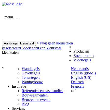
menu
> Nog geen kleurstalen
Aanvragen kleurstaal
geselecteerd. Zoek eerst een kleurstaal.
Producten
kleurstalen
Zoek product
Vloertegels
-
Wandtegels
Nederlands
Geveltegels
English (global)
Terrastegels
English (US)
Woningbouw
Deutsch
Inspiratie
Français
Referenties en case-studies
taal
Bouwsegmenten
Beurzen en events
Blog
Services