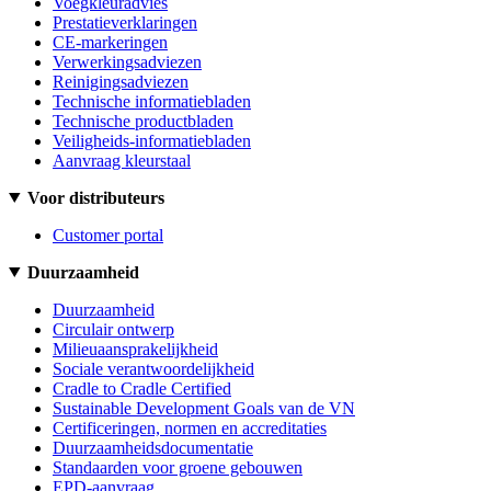
Voegkleuradvies
Prestatieverklaringen
CE-markeringen
Verwerkingsadviezen
Reinigingsadviezen
Technische informatiebladen
Technische productbladen
Veiligheids-informatiebladen
Aanvraag kleurstaal
Voor distributeurs
Customer portal
Duurzaamheid
Duurzaamheid
Circulair ontwerp
Milieuaansprakelijkheid
Sociale verantwoordelijkheid
Cradle to Cradle Certified
Sustainable Development Goals van de VN
Certificeringen, normen en accreditaties
Duurzaamheidsdocumentatie
Standaarden voor groene gebouwen
EPD-aanvraag