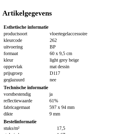
Artikelgegevens
Esthetische informatie
productsoort
vloertegelaccessoire
kleurcode
262
uitvoering
BP
formaat
60 x 9,5 cm
kleur
light grey beige
oppervlak
mat dessin
prijsgroep
D117
geglazuurd
nee
Technische informatie
vorstbestendig
ja
reflectiewaarde
61%
fabricagemaat
597 x 94 mm
dikte
9 mm
Bestelinformatie
stuks/m²
17,5