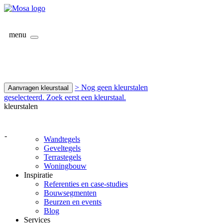
menu
> Nog geen kleurstalen
Aanvragen kleurstaal
geselecteerd. Zoek eerst een kleurstaal.
kleurstalen
-
Wandtegels
Geveltegels
Terrastegels
Woningbouw
Inspiratie
Referenties en case-studies
Bouwsegmenten
Beurzen en events
Blog
Services