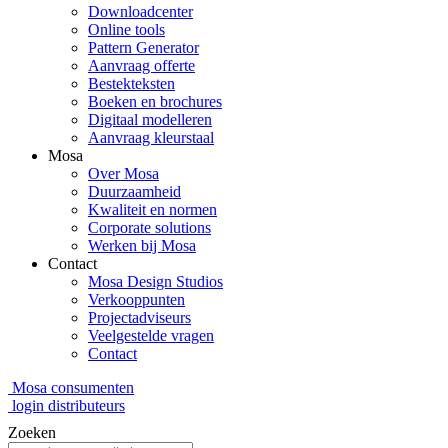
Downloadcenter
Online tools
Pattern Generator
Aanvraag offerte
Bestekteksten
Boeken en brochures
Digitaal modelleren
Aanvraag kleurstaal
Mosa
Over Mosa
Duurzaamheid
Kwaliteit en normen
Corporate solutions
Werken bij Mosa
Contact
Mosa Design Studios
Verkooppunten
Projectadviseurs
Veelgestelde vragen
Contact
Mosa consumenten
login distributeurs
Zoeken