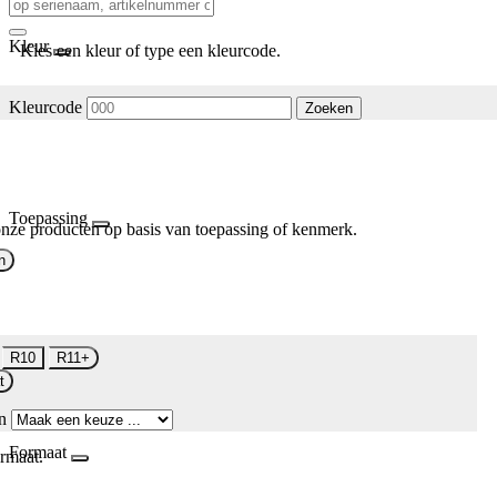
Kleur
Kies een kleur of type een kleurcode.
Kleurcode
Zoeken
Toepassing
nze producten op basis van toepassing of kenmerk.
n
R10
R11+
t
n
Formaat
rmaat.