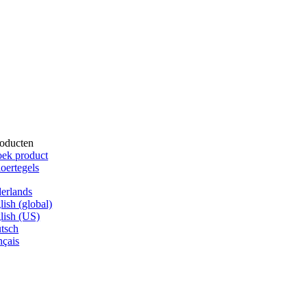
oducten
ek product
oertegels
erlands
lish (global)
lish (US)
tsch
nçais