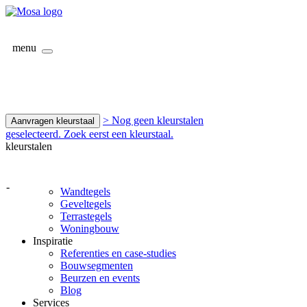
menu
> Nog geen kleurstalen
Aanvragen kleurstaal
geselecteerd. Zoek eerst een kleurstaal.
kleurstalen
-
Wandtegels
Geveltegels
Terrastegels
Woningbouw
Inspiratie
Referenties en case-studies
Bouwsegmenten
Beurzen en events
Blog
Services