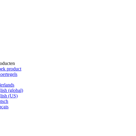
oducten
ek product
oertegels
erlands
lish (global)
lish (US)
tsch
nçais