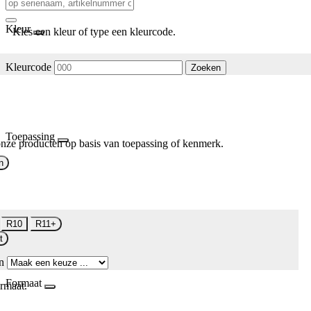
Kleur
Kies een kleur of type een kleurcode.
Kleurcode
Zoeken
Toepassing
nze producten op basis van toepassing of kenmerk.
n
R10
R11+
t
n
Formaat
rmaat.