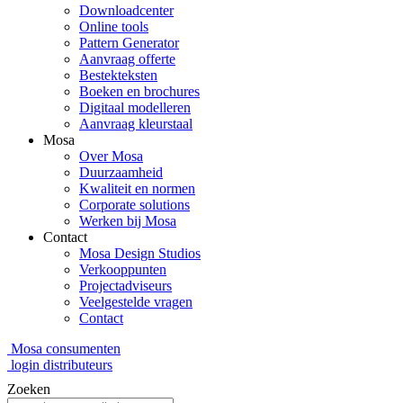
Downloadcenter
Online tools
Pattern Generator
Aanvraag offerte
Bestekteksten
Boeken en brochures
Digitaal modelleren
Aanvraag kleurstaal
Mosa
Over Mosa
Duurzaamheid
Kwaliteit en normen
Corporate solutions
Werken bij Mosa
Contact
Mosa Design Studios
Verkooppunten
Projectadviseurs
Veelgestelde vragen
Contact
Mosa consumenten
login distributeurs
Zoeken