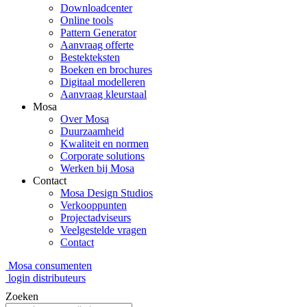
Downloadcenter
Online tools
Pattern Generator
Aanvraag offerte
Bestekteksten
Boeken en brochures
Digitaal modelleren
Aanvraag kleurstaal
Mosa
Over Mosa
Duurzaamheid
Kwaliteit en normen
Corporate solutions
Werken bij Mosa
Contact
Mosa Design Studios
Verkooppunten
Projectadviseurs
Veelgestelde vragen
Contact
Mosa consumenten
login distributeurs
Zoeken