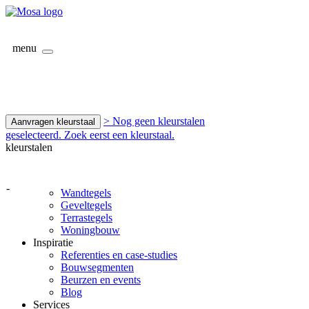
menu
> Nog geen kleurstalen
Aanvragen kleurstaal
geselecteerd. Zoek eerst een kleurstaal.
kleurstalen
-
Wandtegels
Geveltegels
Terrastegels
Woningbouw
Inspiratie
Referenties en case-studies
Bouwsegmenten
Beurzen en events
Blog
Services