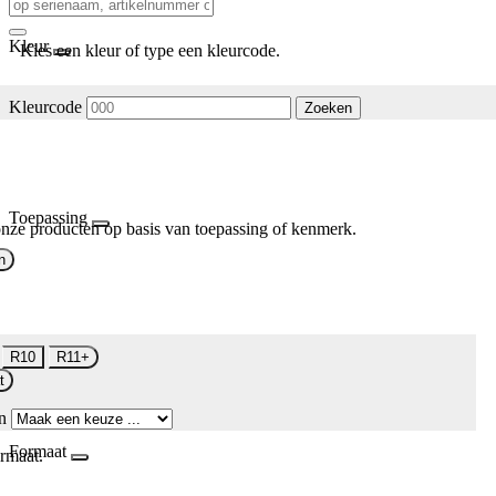
Kleur
Kies een kleur of type een kleurcode.
Kleurcode
Zoeken
Toepassing
nze producten op basis van toepassing of kenmerk.
n
R10
R11+
t
n
Formaat
rmaat.