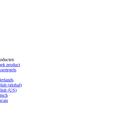
oducten
ek product
oertegels
erlands
lish (global)
lish (US)
tsch
nçais