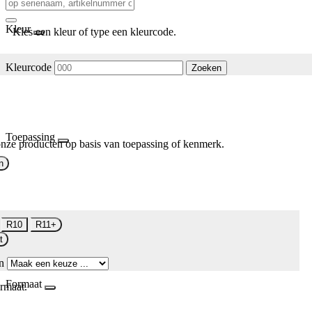
Kleur
Kies een kleur of type een kleurcode.
Kleurcode
Zoeken
Toepassing
nze producten op basis van toepassing of kenmerk.
n
R10
R11+
t
n
Formaat
rmaat.