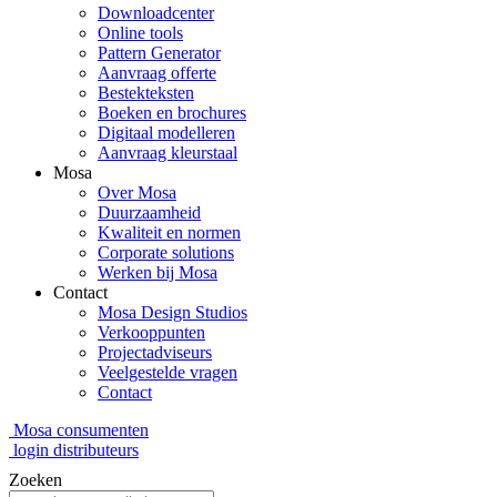
Downloadcenter
Online tools
Pattern Generator
Aanvraag offerte
Bestekteksten
Boeken en brochures
Digitaal modelleren
Aanvraag kleurstaal
Mosa
Over Mosa
Duurzaamheid
Kwaliteit en normen
Corporate solutions
Werken bij Mosa
Contact
Mosa Design Studios
Verkooppunten
Projectadviseurs
Veelgestelde vragen
Contact
Mosa consumenten
login distributeurs
Zoeken