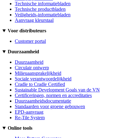
Technische informatiebladen
Technische productbladen
Veiligheids-informatiebladen
Aanvraag kleurstaal
Voor distributeurs
Customer portal
Duurzaamheid
Duurzaamheid
Circulair ontwerp
Milieuaansprakelijkheid
Sociale verantwoordelijkheid
Cradle to Cradle Certified
Sustainable Development Goals van de VN
Certificeringen, normen en accreditaties
Duurzaamheidsdocumentatie
Standaarden voor groene gebouwen
EPD-aanvraag
Re-Tile System
Online tools