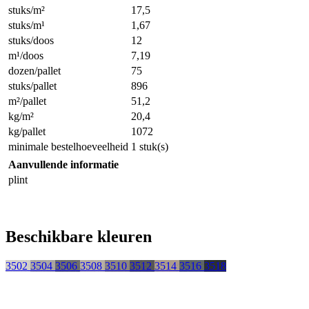
stuks/m²
17,5
stuks/m¹
1,67
stuks/doos
12
m¹/doos
7,19
dozen/pallet
75
stuks/pallet
896
m²/pallet
51,2
kg/m²
20,4
kg/pallet
1072
minimale bestelhoeveelheid
1 stuk(s)
Aanvullende informatie
plint
Beschikbare kleuren
3502
3504
3506
3508
3510
3512
3514
3516
3518