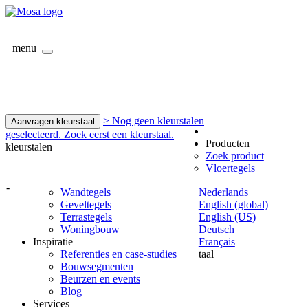
menu
> Nog geen kleurstalen
Aanvragen kleurstaal
geselecteerd. Zoek eerst een kleurstaal.
Producten
kleurstalen
Zoek product
Vloertegels
-
Wandtegels
Nederlands
Geveltegels
English (global)
Terrastegels
English (US)
Woningbouw
Deutsch
Inspiratie
Français
Referenties en case-studies
taal
Bouwsegmenten
Beurzen en events
Blog
Services