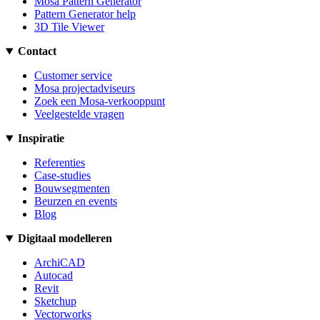
Mosa Pattern Generator
Pattern Generator help
3D Tile Viewer
Contact
Customer service
Mosa projectadviseurs
Zoek een Mosa-verkooppunt
Veelgestelde vragen
Inspiratie
Referenties
Case-studies
Bouwsegmenten
Beurzen en events
Blog
Digitaal modelleren
ArchiCAD
Autocad
Revit
Sketchup
Vectorworks