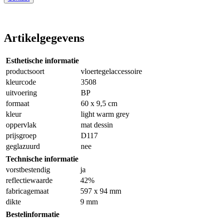
Artikelgegevens
Esthetische informatie
productsoort
vloertegelaccessoire
kleurcode
3508
uitvoering
BP
formaat
60 x 9,5 cm
kleur
light warm grey
oppervlak
mat dessin
prijsgroep
D117
geglazuurd
nee
Technische informatie
vorstbestendig
ja
reflectiewaarde
42%
fabricagemaat
597 x 94 mm
dikte
9 mm
Bestelinformatie