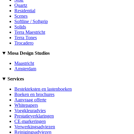
Quartz
Residential
Scenes
Softline / Softgrip
Solids
Terra Maestricht
Terra Tones
Trocadero
Mosa Design Studios
Maastricht
Amsterdam
Services
Bestekteksten en lastenboeken
Boeken en brochures
Aanvraag offerte
Whitepapers
Voegkleuradvies
Prestatieverklaringen
CE-markeringen
Verwerkingsadviezen
Reinigingsadviezen