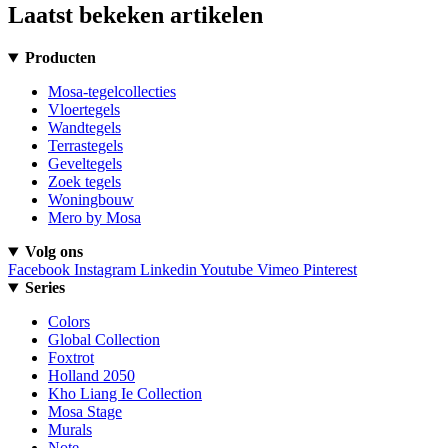
Laatst bekeken artikelen
Producten
Mosa-tegelcollecties
Vloertegels
Wandtegels
Terrastegels
Geveltegels
Zoek tegels
Woningbouw
Mero by Mosa
Volg ons
Facebook
Instagram
Linkedin
Youtube
Vimeo
Pinterest
Series
Colors
Global Collection
Foxtrot
Holland 2050
Kho Liang Ie Collection
Mosa Stage
Murals
Note