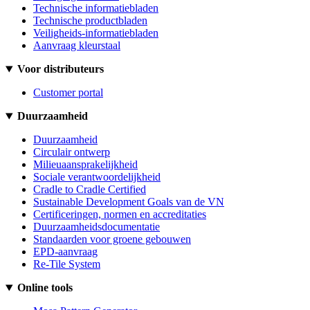
Technische informatiebladen
Technische productbladen
Veiligheids-informatiebladen
Aanvraag kleurstaal
Voor distributeurs
Customer portal
Duurzaamheid
Duurzaamheid
Circulair ontwerp
Milieuaansprakelijkheid
Sociale verantwoordelijkheid
Cradle to Cradle Certified
Sustainable Development Goals van de VN
Certificeringen, normen en accreditaties
Duurzaamheidsdocumentatie
Standaarden voor groene gebouwen
EPD-aanvraag
Re-Tile System
Online tools