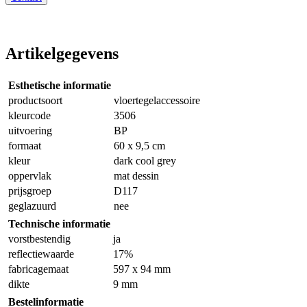
Artikelgegevens
Esthetische informatie
productsoort
vloertegelaccessoire
kleurcode
3506
uitvoering
BP
formaat
60 x 9,5 cm
kleur
dark cool grey
oppervlak
mat dessin
prijsgroep
D117
geglazuurd
nee
Technische informatie
vorstbestendig
ja
reflectiewaarde
17%
fabricagemaat
597 x 94 mm
dikte
9 mm
Bestelinformatie