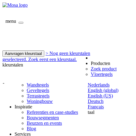
menu
> Nog geen kleurstalen
Aanvragen kleurstaal
geselecteerd. Zoek eerst een kleurstaal.
Producten
kleurstalen
Zoek product
Vloertegels
-
Wandtegels
Nederlands
Geveltegels
English (global)
Terrastegels
English (US)
Woningbouw
Deutsch
Inspiratie
Français
Referenties en case-studies
taal
Bouwsegmenten
Beurzen en events
Blog
Services