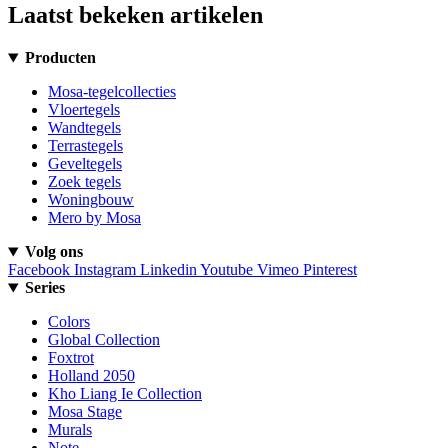
Laatst bekeken artikelen
Producten
Mosa-tegelcollecties
Vloertegels
Wandtegels
Terrastegels
Geveltegels
Zoek tegels
Woningbouw
Mero by Mosa
Volg ons
Facebook
Instagram
Linkedin
Youtube
Vimeo
Pinterest
Series
Colors
Global Collection
Foxtrot
Holland 2050
Kho Liang Ie Collection
Mosa Stage
Murals
Note