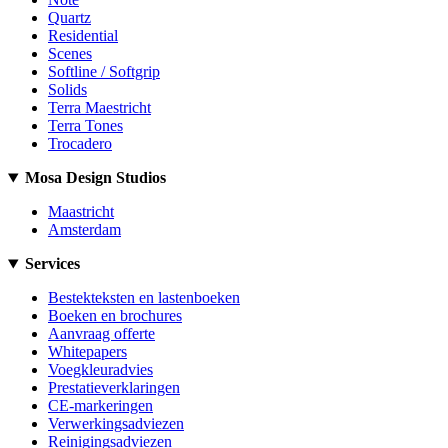
Quartz
Residential
Scenes
Softline / Softgrip
Solids
Terra Maestricht
Terra Tones
Trocadero
Mosa Design Studios
Maastricht
Amsterdam
Services
Bestekteksten en lastenboeken
Boeken en brochures
Aanvraag offerte
Whitepapers
Voegkleuradvies
Prestatieverklaringen
CE-markeringen
Verwerkingsadviezen
Reinigingsadviezen