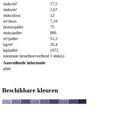
stuks/m²
17,5
stuks/m¹
1,67
stuks/doos
12
m¹/doos
7,19
dozen/pallet
75
stuks/pallet
896
m²/pallet
51,2
kg/m²
20,4
kg/pallet
1072
minimale bestelhoeveelheid
1 stuk(s)
Aanvullende informatie
plint
Beschikbare kleuren
3502
3504
3506
3508
3510
3512
3514
3516
3518