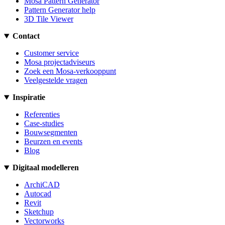
Mosa Pattern Generator
Pattern Generator help
3D Tile Viewer
Contact
Customer service
Mosa projectadviseurs
Zoek een Mosa-verkooppunt
Veelgestelde vragen
Inspiratie
Referenties
Case-studies
Bouwsegmenten
Beurzen en events
Blog
Digitaal modelleren
ArchiCAD
Autocad
Revit
Sketchup
Vectorworks