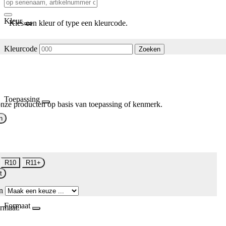
Kleur
Kies een kleur of type een kleurcode.
Kleurcode
Zoeken
Toepassing
nze producten op basis van toepassing of kenmerk.
n
R10
R11+
t
n
Formaat
rmaat.