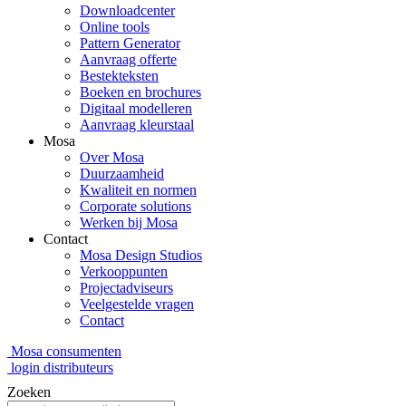
Downloadcenter
Online tools
Pattern Generator
Aanvraag offerte
Bestekteksten
Boeken en brochures
Digitaal modelleren
Aanvraag kleurstaal
Mosa
Over Mosa
Duurzaamheid
Kwaliteit en normen
Corporate solutions
Werken bij Mosa
Contact
Mosa Design Studios
Verkooppunten
Projectadviseurs
Veelgestelde vragen
Contact
Mosa consumenten
login distributeurs
Zoeken