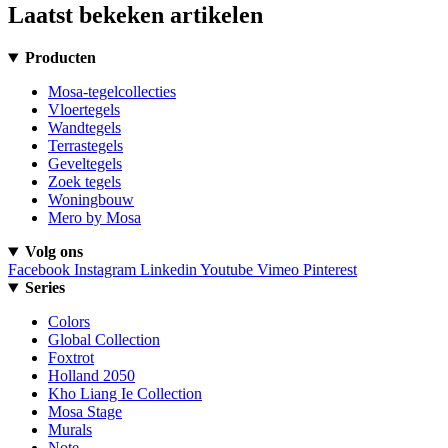
Laatst bekeken artikelen
Producten
Mosa-tegelcollecties
Vloertegels
Wandtegels
Terrastegels
Geveltegels
Zoek tegels
Woningbouw
Mero by Mosa
Volg ons
Facebook
Instagram
Linkedin
Youtube
Vimeo
Pinterest
Series
Colors
Global Collection
Foxtrot
Holland 2050
Kho Liang Ie Collection
Mosa Stage
Murals
Note