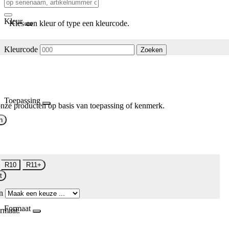
Kleur
Kies een kleur of type een kleurcode.
Kleurcode
Zoeken
Toepassing
nze producten op basis van toepassing of kenmerk.
n
R10
R11+
t
n
Formaat
rmaat.