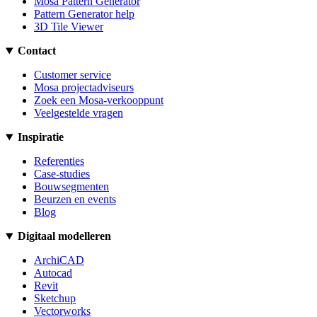
Mosa Pattern Generator
Pattern Generator help
3D Tile Viewer
Contact
Customer service
Mosa projectadviseurs
Zoek een Mosa-verkooppunt
Veelgestelde vragen
Inspiratie
Referenties
Case-studies
Bouwsegmenten
Beurzen en events
Blog
Digitaal modelleren
ArchiCAD
Autocad
Revit
Sketchup
Vectorworks