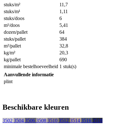
stuks/m²
11,7
stuks/m¹
1,11
stuks/doos
6
m¹/doos
5,41
dozen/pallet
64
stuks/pallet
384
m²/pallet
32,8
kg/m²
20,3
kg/pallet
690
minimale bestelhoeveelheid
1 stuk(s)
Aanvullende informatie
plint
Beschikbare kleuren
3502
3504
3506
3508
3510
3512
3514
3516
3518