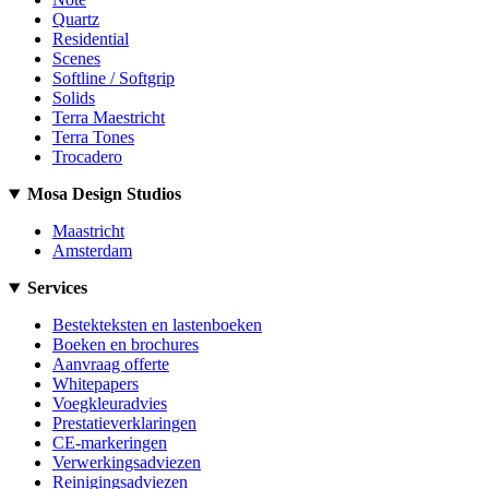
Quartz
Residential
Scenes
Softline / Softgrip
Solids
Terra Maestricht
Terra Tones
Trocadero
Mosa Design Studios
Maastricht
Amsterdam
Services
Bestekteksten en lastenboeken
Boeken en brochures
Aanvraag offerte
Whitepapers
Voegkleuradvies
Prestatieverklaringen
CE-markeringen
Verwerkingsadviezen
Reinigingsadviezen