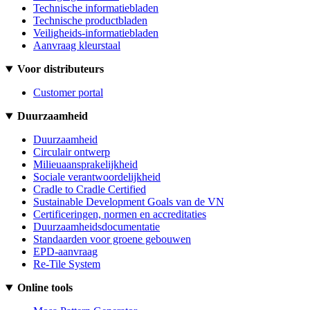
Technische informatiebladen
Technische productbladen
Veiligheids-informatiebladen
Aanvraag kleurstaal
Voor distributeurs
Customer portal
Duurzaamheid
Duurzaamheid
Circulair ontwerp
Milieuaansprakelijkheid
Sociale verantwoordelijkheid
Cradle to Cradle Certified
Sustainable Development Goals van de VN
Certificeringen, normen en accreditaties
Duurzaamheidsdocumentatie
Standaarden voor groene gebouwen
EPD-aanvraag
Re-Tile System
Online tools