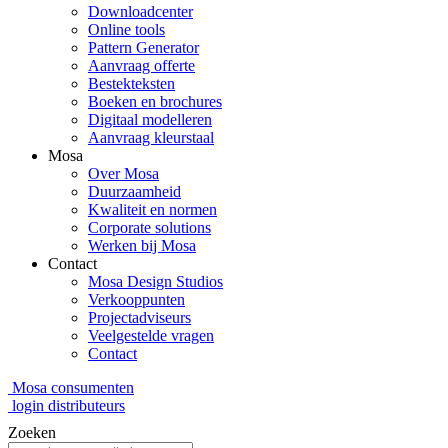
Downloadcenter
Online tools
Pattern Generator
Aanvraag offerte
Bestekteksten
Boeken en brochures
Digitaal modelleren
Aanvraag kleurstaal
Mosa
Over Mosa
Duurzaamheid
Kwaliteit en normen
Corporate solutions
Werken bij Mosa
Contact
Mosa Design Studios
Verkooppunten
Projectadviseurs
Veelgestelde vragen
Contact
Mosa consumenten
login distributeurs
Zoeken