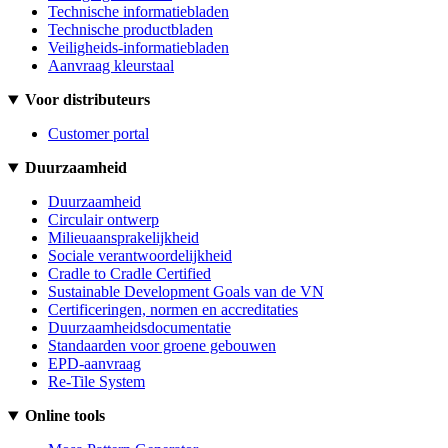
Technische informatiebladen
Technische productbladen
Veiligheids-informatiebladen
Aanvraag kleurstaal
Voor distributeurs
Customer portal
Duurzaamheid
Duurzaamheid
Circulair ontwerp
Milieuaansprakelijkheid
Sociale verantwoordelijkheid
Cradle to Cradle Certified
Sustainable Development Goals van de VN
Certificeringen, normen en accreditaties
Duurzaamheidsdocumentatie
Standaarden voor groene gebouwen
EPD-aanvraag
Re-Tile System
Online tools