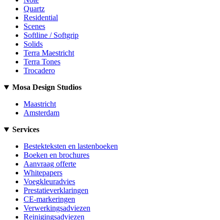
Quartz
Residential
Scenes
Softline / Softgrip
Solids
Terra Maestricht
Terra Tones
Trocadero
Mosa Design Studios
Maastricht
Amsterdam
Services
Bestekteksten en lastenboeken
Boeken en brochures
Aanvraag offerte
Whitepapers
Voegkleuradvies
Prestatieverklaringen
CE-markeringen
Verwerkingsadviezen
Reinigingsadviezen