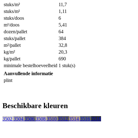
stuks/m²
11,7
stuks/m¹
1,11
stuks/doos
6
m¹/doos
5,41
dozen/pallet
64
stuks/pallet
384
m²/pallet
32,8
kg/m²
20,3
kg/pallet
690
minimale bestelhoeveelheid
1 stuk(s)
Aanvullende informatie
plint
Beschikbare kleuren
3502
3504
3506
3508
3510
3512
3514
3516
3518