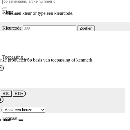
Kleur
Kies een kleur of type een kleurcode.
Kleurcode
Zoeken
Toepassing
nze producten op basis van toepassing of kenmerk.
n
R10
R11+
t
n
Formaat
rmaat.