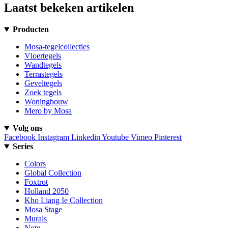
Laatst bekeken artikelen
Producten
Mosa-tegelcollecties
Vloertegels
Wandtegels
Terrastegels
Geveltegels
Zoek tegels
Woningbouw
Mero by Mosa
Volg ons
Facebook
Instagram
Linkedin
Youtube
Vimeo
Pinterest
Series
Colors
Global Collection
Foxtrot
Holland 2050
Kho Liang Ie Collection
Mosa Stage
Murals
Note