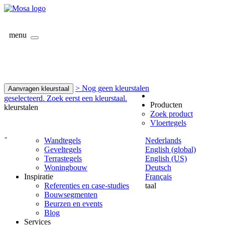
menu
> Nog geen kleurstalen
Aanvragen kleurstaal
geselecteerd. Zoek eerst een kleurstaal.
Producten
kleurstalen
Zoek product
Vloertegels
-
Wandtegels
Nederlands
Geveltegels
English (global)
Terrastegels
English (US)
Woningbouw
Deutsch
Inspiratie
Français
Referenties en case-studies
taal
Bouwsegmenten
Beurzen en events
Blog
Services