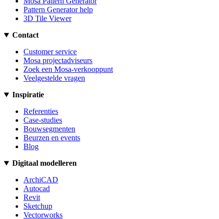
Mosa Pattern Generator
Pattern Generator help
3D Tile Viewer
Contact
Customer service
Mosa projectadviseurs
Zoek een Mosa-verkooppunt
Veelgestelde vragen
Inspiratie
Referenties
Case-studies
Bouwsegmenten
Beurzen en events
Blog
Digitaal modelleren
ArchiCAD
Autocad
Revit
Sketchup
Vectorworks