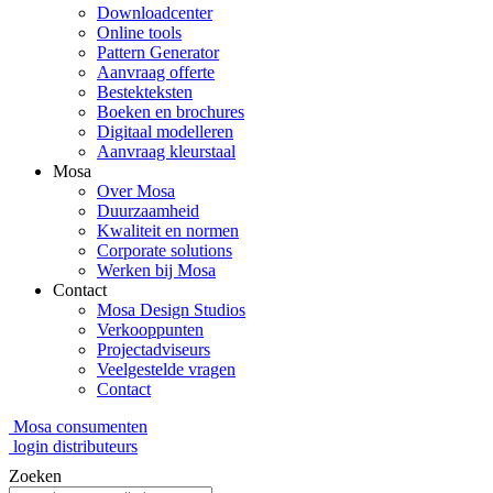
Downloadcenter
Online tools
Pattern Generator
Aanvraag offerte
Bestekteksten
Boeken en brochures
Digitaal modelleren
Aanvraag kleurstaal
Mosa
Over Mosa
Duurzaamheid
Kwaliteit en normen
Corporate solutions
Werken bij Mosa
Contact
Mosa Design Studios
Verkooppunten
Projectadviseurs
Veelgestelde vragen
Contact
Mosa consumenten
login distributeurs
Zoeken