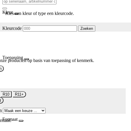
Kleur
Kies een kleur of type een kleurcode.
Kleurcode
Zoeken
Toepassing
nze producten op basis van toepassing of kenmerk.
n
R10
R11+
t
n
Formaat
rmaat.