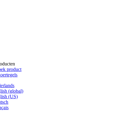
oducten
ek product
oertegels
erlands
lish (global)
lish (US)
tsch
nçais