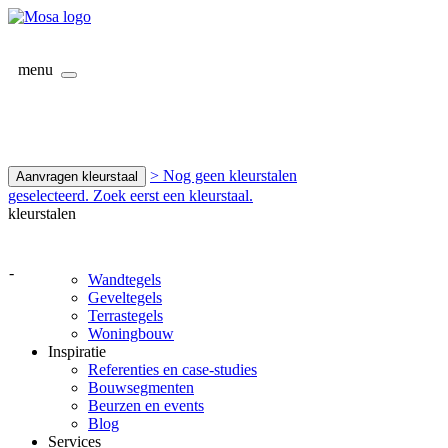
menu
> Nog geen kleurstalen
Aanvragen kleurstaal
geselecteerd. Zoek eerst een kleurstaal.
kleurstalen
-
Wandtegels
Geveltegels
Terrastegels
Woningbouw
Inspiratie
Referenties en case-studies
Bouwsegmenten
Beurzen en events
Blog
Services