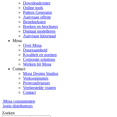
Downloadcenter
Online tools
Pattern Generator
Aanvraag offerte
Bestekteksten
Boeken en brochures
Digitaal modelleren
Aanvraag kleurstaal
Mosa
Over Mosa
Duurzaamheid
Kwaliteit en normen
Corporate solutions
Werken bij Mosa
Contact
Mosa Design Studios
Verkooppunten
Projectadviseurs
Veelgestelde vragen
Contact
Mosa consumenten
login distributeurs
Zoeken