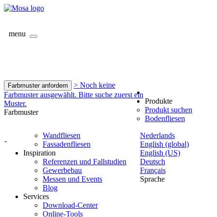
menu
> Noch keine
Farbmuster anfordern
Farbmuster ausgewählt. Bitte suche zuerst ein
Produkte
Muster.
Produkt suchen
Farbmuster
Bodenfliesen
Wandfliesen
Nederlands
-
Fassadenfliesen
English (global)
Inspiration
English (US)
Referenzen und Fallstudien
Deutsch
Gewerbebau
Français
Messen und Events
Sprache
Blog
Services
Download-Center
Online-Tools