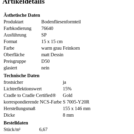
Artikeldetails
Ästhetische Daten
Produktart
Bodenfliesenformteil
Farbkodierung
76640
Ausführung
SP
Format
15 x 15 cm
Farbe
warm grau Feinkorn
Oberfläche
matt Dessin
Preisgruppe
D50
glasiert
nein
Technische Daten
frostsicher
ja
Lichtreflektionswert
15%
Cradle to Cradle Certified®
Gold
korrespondierende NCS-Farbe
S 7005-Y20R
Herstellungsmaß
155 x 146 mm
Dicke
8 mm
Bestelldaten
Stück/m¹
6,67