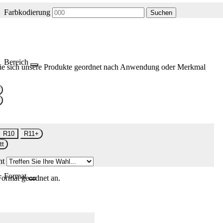
Farbkodierung
Suchen
Bereich
ie sich unsere Produkte geordnet nach Anwendung oder Merkmal
R10
R11+
tt
nt
Format
Format geordnet an.