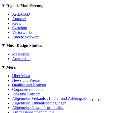
Digitale Modellierung
ArchiCAD
Autocad
Revit
Sketchup
Vectorworks
Andere Software
Mosa Design Studios
Maastricht
Amsterdam
Mosa
Über Mosa
News und Presse
Qualität und Normen
Corporate solutions
Jobs und Karriere
Allgemeine Verkaufs-, Liefer- und Zahlungsbedingungen
Allgemeine Einkaufsbedingungen
Allgemeine Geschäftsgrundsätze
Auftragsannahmerichtlinie